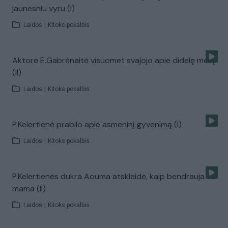
jaunesniu vyru (I)
Laidos
|
Kitoks pokalbis
Aktorė E.Gabrėnaitė visuomet svajojo apie didelę meilę
(II)
Laidos
|
Kitoks pokalbis
P.Kelertienė prabilo apie asmeninį gyvenimą (I)
Laidos
|
Kitoks pokalbis
P.Kelertienės dukra Aouma atskleidė, kaip bendrauja su
mama (II)
Laidos
|
Kitoks pokalbis