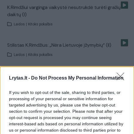
K.Rimdžiui varginga vaikystė nesutrukdė turėti gražių
daiktų (I)
Laidos
|
Kitoks pokalbis
Stilistas K.Rimdžius: „Nėra Lietuvoje įžymybių“ (II)
Laidos
|
Kitoks pokalbis
Rašytoja A.Urbonaitė: „Visi bijo mano knygų“ (I)
Lrytas.lt -
Do Not Process My Personal Information
Laidos
|
Kitoks pokalbis
If you wish to opt-out of the sale, sharing to third parties, or
processing of your personal or sensitive information for
targeted advertising by us, please use the below opt-out
A.Urbonaitė: „Rašymas man, kaip kitiems orgazmas“ (II)
section to confirm your selection. Please note that after your
Laidos
|
Kitoks pokalbis
opt-out request is processed you may continue seeing
interest-based ads based on personal information utilized by
us or personal information disclosed to third parties prior to