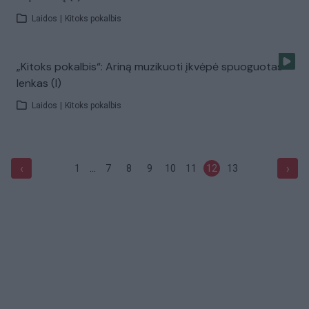
Laidos
|
Kitoks pokalbis
„Kitoks pokalbis“: Ariną muzikuoti įkvėpė spuoguotas
lenkas (I)
Laidos
|
Kitoks pokalbis
...
‹
›
1
7
8
9
10
11
12
13