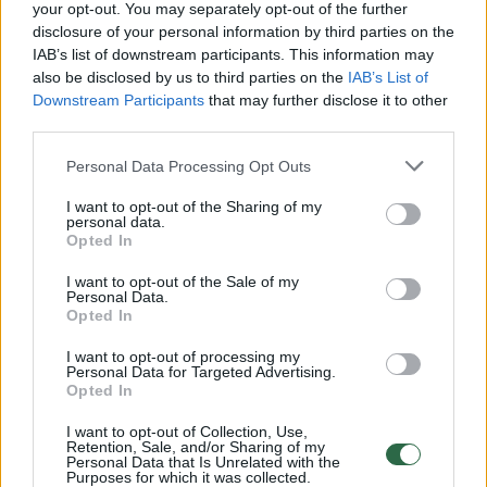
„Kitoks pokalbis“: kuo R.Ščiogolevaitė traukia vyrus? (I)
your opt-out. You may separately opt-out of the further
disclosure of your personal information by third parties on the
Laidos
|
Kitoks pokalbis
IAB’s list of downstream participants. This information may
also be disclosed by us to third parties on the
IAB’s List of
Downstream Participants
that may further disclose it to other
„Kitoks pokalbis“: R.Ščiogolevaitė prakalbo apie
third parties.
santuokas (II)
Personal Data Processing Opt Outs
Laidos
|
Kitoks pokalbis
I want to opt-out of the Sharing of my
personal data.
Opted In
„Kitoks pokalbis“: A.Giniotis atskleidė savo gyvenimo
užkulisius
I want to opt-out of the Sale of my
Personal Data.
Opted In
Laidos
|
Kitoks pokalbis
I want to opt-out of processing my
Personal Data for Targeted Advertising.
Opted In
„Kitoks pokalbis“: A.Giniotį draugai vadina klasikiniu
menininku
I want to opt-out of Collection, Use,
Retention, Sale, and/or Sharing of my
Laidos
|
Kitoks pokalbis
Personal Data that Is Unrelated with the
Purposes for which it was collected.