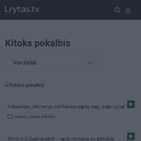
Kitoks pokalbis
Visi įrašai
V.Baumila: „Moterys turi liautis elgtis taip, kaip vyrai“ (II)
Laidos
|
Kitoks pokalbis
Aktorė E.Gabrėnaitė – apie romaną su gerokai