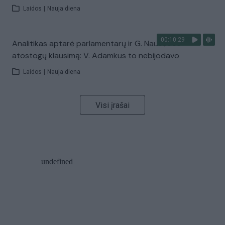
Laidos
|
Nauja diena
00:10:29
Analitikas aptarė parlamentarų ir G. Nausėdos
atostogų klausimą: V. Adamkus to nebijodavo
Laidos
|
Nauja diena
Visi įrašai