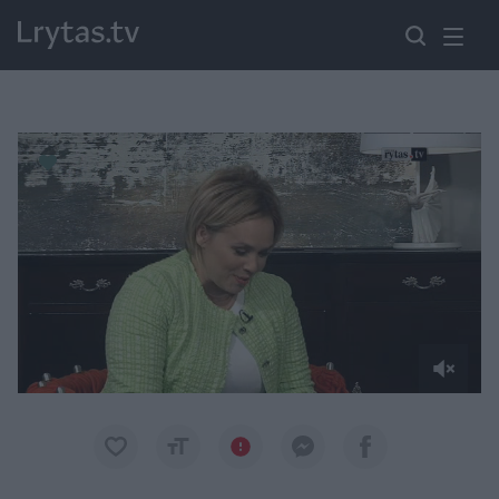
Paremkite Ukrainą