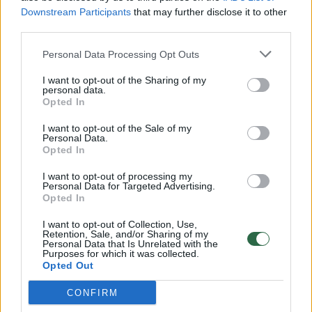
Downstream Participants
that may further disclose it to other
third parties.
00:00:30
Vaizdai iš tragiškos avarijos Vilniaus r.: dviejų moterų ir
Personal Data Processing Opt Outs
vaiko gyvybių išgelbėti nepavyko
I want to opt-out of the Sharing of my
Žinios
|
Lietuvos diena
personal data.
Opted In
00:00:59
I want to opt-out of the Sale of my
Nufilmavo, kaip patvino Vilniaus Vakarinis aplinkkelis:
Personal Data.
vaizdas pribloškia
Opted In
Žinios
|
Lietuvos diena
I want to opt-out of processing my
Personal Data for Targeted Advertising.
Opted In
00:02:01
„Pagarba pirmajai premjerei“: pasidalijo jautriais
I want to opt-out of Collection, Use,
prisiminimais apie Kazimierą Prunskienę
Retention, Sale, and/or Sharing of my
Personal Data that Is Unrelated with the
Purposes for which it was collected.
Žinios
|
Lietuvos diena
Opted Out
CONFIRM
Visi įrašai