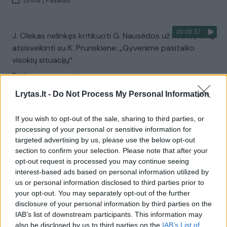
Žinios
|
Pasaulis
00:00:37
J. Olekas nelinkęs kritikuoti G. Nausėdos už neatvykimą
atsisveikinti su K. Prunskiene: „Gyvenime pasitaiko
visokių situacijų“
Žinios
|
Lietuvos diena
Lrytas.lt -
Do Not Process My Personal Information
Visi įrašai
If you wish to opt-out of the sale, sharing to third parties, or
processing of your personal or sensitive information for
targeted advertising by us, please use the below opt-out
section to confirm your selection. Please note that after your
Žiūrimiausi įrašai
opt-out request is processed you may continue seeing
interest-based ads based on personal information utilized by
us or personal information disclosed to third parties prior to
00:00:49
your opt-out. You may separately opt-out of the further
Pateikė daugiau detalių apie iš tėvų paimtus šešis
disclosure of your personal information by third parties on the
vaikus: jiems kilusi grėsmė
IAB’s list of downstream participants. This information may
Žinios
|
Lietuvos diena
also be disclosed by us to third parties on the
IAB’s List of