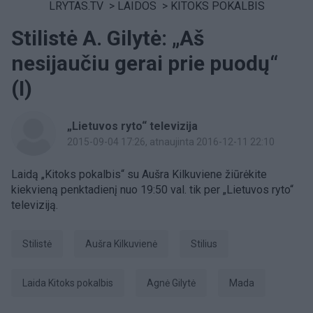
LRYTAS.TV
>
LAIDOS
>
KITOKS POKALBIS
Stilistė A. Gilytė: „Aš
nesijaučiu gerai prie puodų“
(I)
„Lietuvos ryto“ televizija
2015-09-04 17:26
, atnaujinta 2016-12-11 22:10
Laidą „Kitoks pokalbis“ su Aušra Kilkuviene žiūrėkite
kiekvieną penktadienį nuo 19:50 val. tik per „Lietuvos ryto“
televiziją.
stilistė
Aušra Kilkuvienė
Stilius
laida Kitoks pokalbis
Agnė Gilytė
Mada