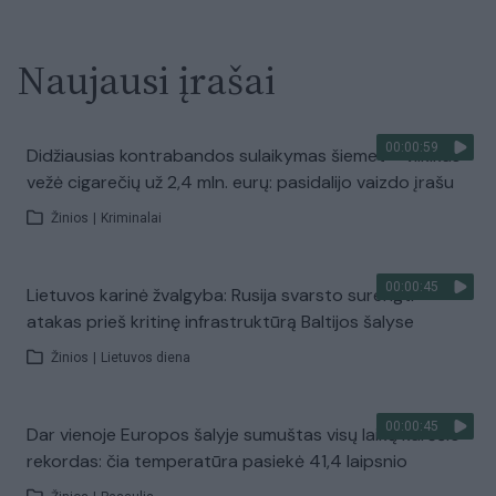
Naujausi įrašai
00:00:59
Didžiausias kontrabandos sulaikymas šiemet – vilkikas
vežė cigarečių už 2,4 mln. eurų: pasidalijo vaizdo įrašu
Žinios
|
Kriminalai
00:00:45
Lietuvos karinė žvalgyba: Rusija svarsto surengti
atakas prieš kritinę infrastruktūrą Baltijos šalyse
Žinios
|
Lietuvos diena
00:00:45
Dar vienoje Europos šalyje sumuštas visų laikų karščio
rekordas: čia temperatūra pasiekė 41,4 laipsnio