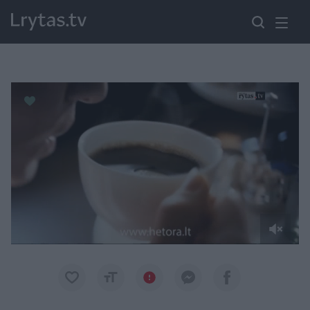
Paremkite Ukrainą