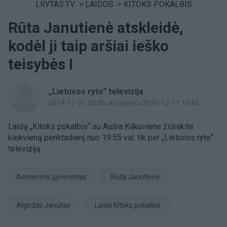
LRYTAS.TV
>
LAIDOS
>
KITOKS POKALBIS
Rūta Janutienė atskleidė,
kodėl ji taip aršiai ieško
teisybės I
„Lietuvos ryto“ televizija
2014-11-21 20:05
, atnaujinta 2016-12-11 16:45
Laidą „Kitoks pokalbis“ su Aušra Kilkuviene žiūrėkite
kiekvieną penktadienį nuo 19:55 val. tik per „Lietuvos ryto“
televiziją.
asmeninis gyvenimas
Rūta Janutienė
Algirdas Janutas
laida Kitoks pokalbis