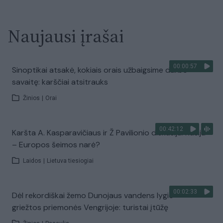
Naujausi įrašai
00:00:57
Sinoptikai atsakė, kokiais orais užbaigsime darbo
savaitę: karščiai atsitrauks
Žinios
|
Orai
00:42:12
Karšta A. Kasparavičiaus ir Ž Pavilionio diskusija: Rusija
– Europos šeimos narė?
Laidos
|
Lietuva tiesiogiai
00:02:33
Dėl rekordiškai žemo Dunojaus vandens lygio –
griežtos priemonės Vengrijoje: turistai įtūžę