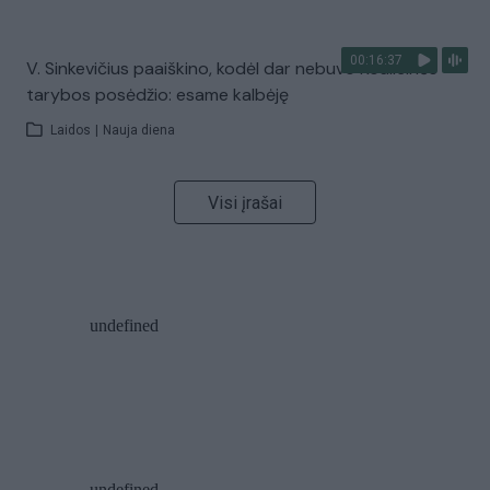
00:16:37
V. Sinkevičius paaiškino, kodėl dar nebuvo Koalicinės
tarybos posėdžio: esame kalbėję
Laidos
|
Nauja diena
Visi įrašai