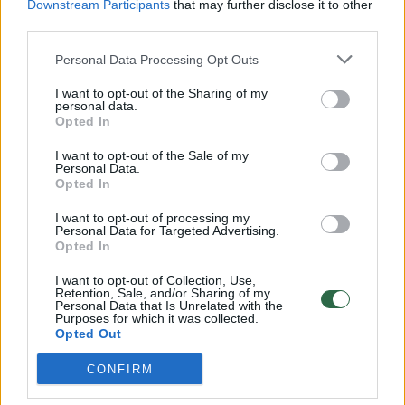
Downstream Participants
that may further disclose it to other
third parties.
00:00:57
Savaitės vidurys nusimato karštas: temperatūra kils iki
32 laipsnių šilumos
Personal Data Processing Opt Outs
Žinios
|
Orai
I want to opt-out of the Sharing of my
personal data.
Opted In
00:00:59
Nufilmavo, kaip patvino Vilniaus Vakarinis aplinkkelis:
I want to opt-out of the Sale of my
vaizdas pribloškia
Personal Data.
Opted In
Žinios
|
Lietuvos diena
I want to opt-out of processing my
Personal Data for Targeted Advertising.
Opted In
00:00:55
Avarija Vilniuje: į stotelę įsirėžęs automobilis sužalojo
I want to opt-out of Collection, Use,
dvi moteris
Retention, Sale, and/or Sharing of my
Personal Data that Is Unrelated with the
Žinios
|
Lietuvos diena
Purposes for which it was collected.
Opted Out
CONFIRM
Visi įrašai