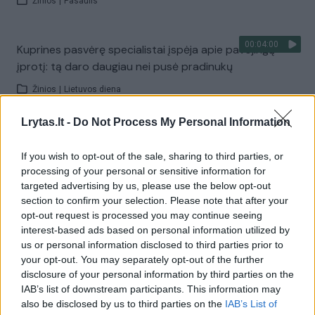
Žinios
|
Pasaulis
00:04:00
Kuprines pasvėrę specialistai įspėja apie pavojingą
įprotį: tą daro daugiau nei pusė pradinukų
Žinios
|
Lietuvos diena
Lrytas.lt -
Do Not Process My Personal Information
Visi įrašai
If you wish to opt-out of the sale, sharing to third parties, or
processing of your personal or sensitive information for
targeted advertising by us, please use the below opt-out
Žiūrimiausi įrašai
section to confirm your selection. Please note that after your
opt-out request is processed you may continue seeing
interest-based ads based on personal information utilized by
us or personal information disclosed to third parties prior to
00:00:30
Vaizdai iš tragiškos avarijos Vilniaus r.: dviejų moterų ir
your opt-out. You may separately opt-out of the further
vaiko gyvybių išgelbėti nepavyko
disclosure of your personal information by third parties on the
IAB’s list of downstream participants. This information may
Žinios
|
Lietuvos diena
also be disclosed by us to third parties on the
IAB’s List of