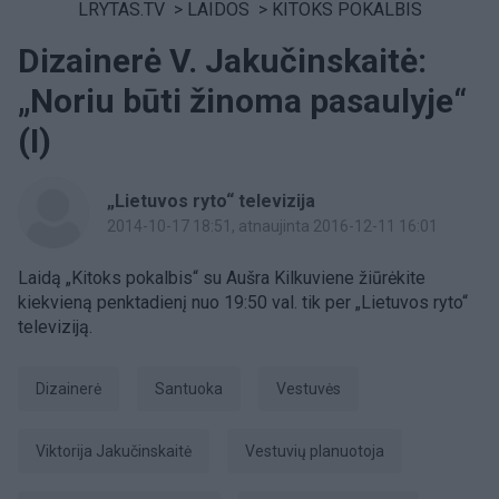
LRYTAS.TV
>
LAIDOS
>
KITOKS POKALBIS
Dizainerė V. Jakučinskaitė:
„Noriu būti žinoma pasaulyje“
(I)
„Lietuvos ryto“ televizija
2014-10-17 18:51
, atnaujinta 2016-12-11 16:01
Laidą „Kitoks pokalbis“ su Aušra Kilkuviene žiūrėkite
kiekvieną penktadienį nuo 19:50 val. tik per „Lietuvos ryto“
televiziją.
dizainerė
Santuoka
Vestuvės
Viktorija Jakučinskaitė
vestuvių planuotoja