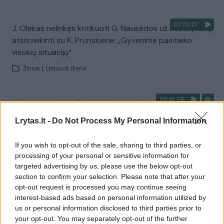
00:00:37
J. Olekas nelinkęs kritikuoti G. Nausėdos už neatvykimą
atsisveikinti su K. Prunskiene: „Gyvenime pasitaiko
visokių situacijų“
Žinios
|
Lietuvos diena
00:41:28
L. Kontrimas, A. Lašas, A. Lyberytė: ko nesupranta
Mindaugas Sinkevičius?
Lrytas.lt -
Do Not Process My Personal Information
Laidos
|
Lietuva tiesiogiai
If you wish to opt-out of the sale, sharing to third parties, or
processing of your personal or sensitive information for
Visi įrašai
targeted advertising by us, please use the below opt-out
section to confirm your selection. Please note that after your
opt-out request is processed you may continue seeing
interest-based ads based on personal information utilized by
Žiūrimiausi įrašai
us or personal information disclosed to third parties prior to
your opt-out. You may separately opt-out of the further