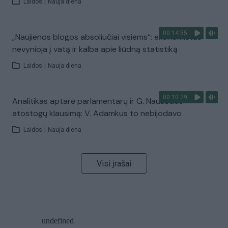
Laidos
|
Nauja diena
00:14:55
„Naujienos blogos absoliučiai visiems“: ekonomistas
nevynioja į vatą ir kalba apie liūdną statistiką
Laidos
|
Nauja diena
00:10:29
Analitikas aptarė parlamentarų ir G. Nausėdos
atostogų klausimą: V. Adamkus to nebijodavo
Laidos
|
Nauja diena
Visi įrašai