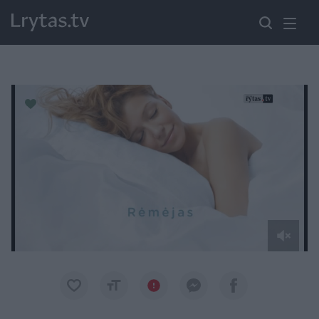
Paremkite Ukrainą