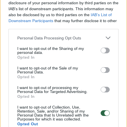
disclosure of your personal information by third parties on the
IAB’s list of downstream participants. This information may
00:00:49
Pateikė daugiau detalių apie iš tėvų paimtus šešis
also be disclosed by us to third parties on the
IAB’s List of
vaikus: jiems kilusi grėsmė
Downstream Participants
that may further disclose it to other
third parties.
Žinios
|
Lietuvos diena
Personal Data Processing Opt Outs
00:00:30
I want to opt-out of the Sharing of my
Vaizdai iš tragiškos avarijos Vilniaus r.: dviejų moterų ir
personal data.
vaiko gyvybių išgelbėti nepavyko
Opted In
Žinios
|
Lietuvos diena
I want to opt-out of the Sale of my
Personal Data.
Opted In
00:00:59
Nufilmavo, kaip patvino Vilniaus Vakarinis aplinkkelis:
I want to opt-out of processing my
vaizdas pribloškia
Personal Data for Targeted Advertising.
Opted In
Žinios
|
Lietuvos diena
I want to opt-out of Collection, Use,
Retention, Sale, and/or Sharing of my
Personal Data that Is Unrelated with the
Purposes for which it was collected.
00:02:01
„Pagarba pirmajai premjerei“: pasidalijo jautriais
Opted Out