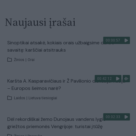
Naujausi įrašai
00:00:57
Sinoptikai atsakė, kokiais orais užbaigsime darbo
savaitę: karščiai atsitrauks
Žinios
|
Orai
00:42:12
Karšta A. Kasparavičiaus ir Ž Pavilionio diskusija: Rusija
– Europos šeimos narė?
Laidos
|
Lietuva tiesiogiai
00:02:33
Dėl rekordiškai žemo Dunojaus vandens lygio –
griežtos priemonės Vengrijoje: turistai įtūžę