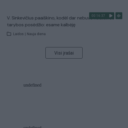
00:16:37
V. Sinkevičius paaiškino, kodėl dar nebuvo Koalicinės
tarybos posėdžio: esame kalbėję
Laidos
|
Nauja diena
Visi įrašai