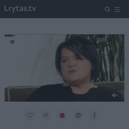
Paremkite Ukrainą