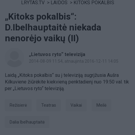
LRYTAS.TV
>
LAIDOS
>
KITOKS POKALBIS
„Kitoks pokalbis“:
D.Ibelhauptaitė niekada
nenorėjo vaikų (II)
„Lietuvos ryto“ televizija
2014-08-09 11:54
, atnaujinta 2016-12-11 14:05
Laidą „Kitoks pokalbis“ su į televiziją sugrįžusia Aušra
Kilkuviene žiūrėkite kiekvieną penktadienį nuo 19:50 val. tik
per „Lietuvos ryto“ televiziją.
režisierė
Teatras
Vaikai
Meilė
Dalia Ibelhauptaitė