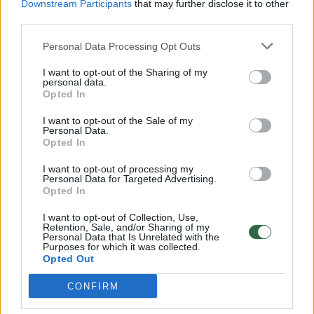
Downstream Participants
that may further disclose it to other
third parties.
00:00:57
Savaitės vidurys nusimato karštas: temperatūra kils iki
32 laipsnių šilumos
Personal Data Processing Opt Outs
Žinios
|
Orai
I want to opt-out of the Sharing of my
personal data.
Opted In
00:00:59
Nufilmavo, kaip patvino Vilniaus Vakarinis aplinkkelis:
I want to opt-out of the Sale of my
vaizdas pribloškia
Personal Data.
Opted In
Žinios
|
Lietuvos diena
I want to opt-out of processing my
Personal Data for Targeted Advertising.
Opted In
00:00:55
Avarija Vilniuje: į stotelę įsirėžęs automobilis sužalojo
I want to opt-out of Collection, Use,
dvi moteris
Retention, Sale, and/or Sharing of my
Personal Data that Is Unrelated with the
Žinios
|
Lietuvos diena
Purposes for which it was collected.
Opted Out
CONFIRM
Visi įrašai