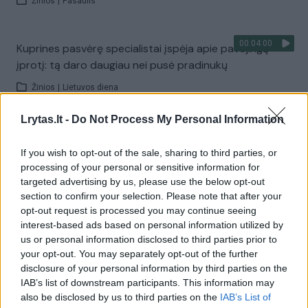
Žinios
|
Pasaulis
00:04:00
Kuprines pasvėrę specialistai įspėja apie pavojingą
įprotį: tą daro daugiau nei pusė pradinukų
Žinios
|
Lietuvos diena
Lrytas.lt -
Do Not Process My Personal Information
Visi įrašai
If you wish to opt-out of the sale, sharing to third parties, or
processing of your personal or sensitive information for
targeted advertising by us, please use the below opt-out
Žiūrimiausi įrašai
section to confirm your selection. Please note that after your
opt-out request is processed you may continue seeing
interest-based ads based on personal information utilized by
us or personal information disclosed to third parties prior to
00:00:30
Vaizdai iš tragiškos avarijos Vilniaus r.: dviejų moterų ir
your opt-out. You may separately opt-out of the further
vaiko gyvybių išgelbėti nepavyko
disclosure of your personal information by third parties on the
IAB’s list of downstream participants. This information may
Žinios
|
Lietuvos diena
also be disclosed by us to third parties on the
IAB’s List of