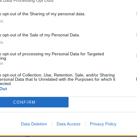
l Data Processing Opt Outs
o opt-out of the Sharing of my personal data.
In
o opt-out of the Sale of my Personal Data.
In
Visi įrašai
to opt-out of processing my Personal Data for Targeted
ing.
In
2:40
00:03:52
mai –
Liūdna vyresnio amžiaus dirbančiųjų
o opt-out of Collection, Use, Retention, Sale, and/or Sharing
nenori:
kasdienybė – priekabiavimas, patyčios ir
ersonal Data that Is Unrelated with the Purposes for which it
lected.
užgaulūs įvardžiai
Out
Žinios
|
Lietuvos diena
CONFIRM
0:29
00:02:08
mas
Aukštaitijos pučiamųjų orkestras
Data Deletion
Data Access
Privacy Policy
3
Nyderlanduose apgynė čempionų vardą
Žinios
|
Lietuvos diena