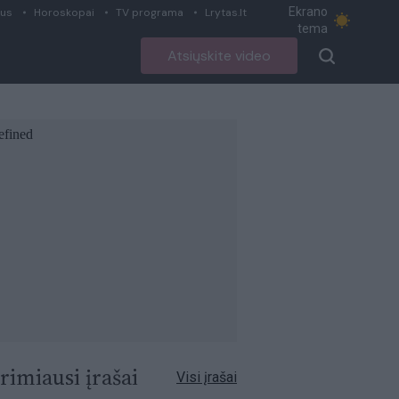
Ekrano
ius
Horoskopai
TV programa
Lrytas.lt
tema
Atsiųskite video
rimiausi įrašai
Visi įrašai