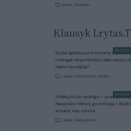
Žinios
|
Pasaulis
Klausyk Lrytas.
00:10:21
Kodėl apklausos internete ir politik
reitingai tarprinkiminiu laikotarpiu d
nieko nereiškia?
Laidos
|
Informacinis skydas
00:14:33
Atliekų krizė nedingo – pradėjo skų
Naujosios Vilnios gyventojai: I. Budr
atsakė, kas vyksta
Laidos
|
Nauja diena