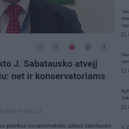
Vaiz
dvi
ne
Sav
ikto J. Sabatausko atvejį
tem
iu: net ir konservatoriams
Nuf
Vak
inta 2025-10-02 13:23
ėjus pateikus socialdemokrato Juliaus Sabatausko
V. 