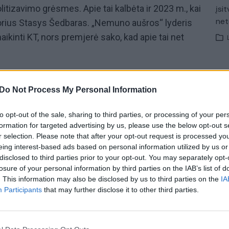
litizavimo grėsmes. Apie tai kalbėta ir 2023 m., kai
įsit
net
torius Stasys Šedbaras. „Nemuno aušros“ lyderis
aikinti KT, nors premjerė sako, kad apie tai net
ojamas ir tampa politikų prieglauda? Kokias
buvimas teisme? Laidoje „Iš esmės“ dalyvauja
Do Not Process My Personal Information
ninkas, profesorius
Egidijus Kūris,
Seimo narė
to opt-out of the sale, sharing to third parties, or processing of your per
 garbės pirmininkas Vytenis Andriukaitis.
formation for targeted advertising by us, please use the below opt-out s
r selection. Please note that after your opt-out request is processed y
ėtos diskusijos, pokalbiai su politologais,
eing interest-based ads based on personal information utilized by us or
ais ir kitais savo srities specialistais. Laidą veda
disclosed to third parties prior to your opt-out. You may separately opt-
imas Perednis.
losure of your personal information by third parties on the IAB’s list of
. This information may also be disclosed by us to third parties on the
IA
Participants
that may further disclose it to other third parties.
Laida iš esmės
Julius Sabatauskas
Vytenis Povilas Andriukaitis