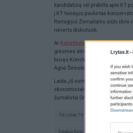
kandidatūrą vėl prabilta apie KT po
į KT teisėjus paskirtas konserva
Remigijus Žemaitaitis siūlo išvis n
neverta diskutuoti.
Ar
Konstitucinis Teismas
politizu
grėsmes atneštų dviejų politikų 
Lrytas.lt -
buvęs Konstitucinio Teismo pirmi
If you wish 
Agnė Širinskienė, Socialdemokratų
sensitive in
confirm you
Laida „Iš esmės“ – aštrios ir netik
continue se
ekonomistais, politikais, verslinink
information 
žurnalistai Greta Klimkaitė ir Aur
further disc
participants
Downstream 
tik Lrytas.TV
Klausyk lrytas.tv
Egidijus Kūris
Agnė Širinskienė