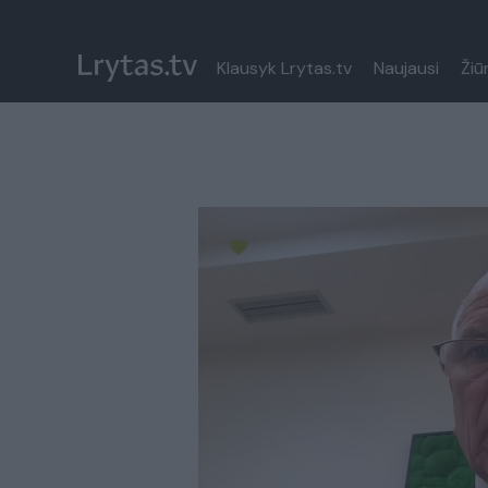
Klausyk Lrytas.tv
Naujausi
Žiū
Paremkite Ukrainą