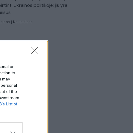
virtinti Ukrainos politikoje: jis yra
eisus
Laidos
|
Nauja diena
sonal or
ection to
ou may
 personal
out of the
 downstream
B’s List of