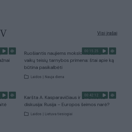
TV
Visi įrašai
00:15:25
ų
Ruošiantis naujiems mokslo metams –
ažnai
vaikų teisių tarnybos primena: štai apie ką
būtina pasikalbėti
Laidos
|
Nauja diena
00:42:12
stis
Karšta A. Kasparavičiaus ir Ž Pavilionio
aitė
diskusija: Rusija – Europos šeimos narė?
Laidos
|
Lietuva tiesiogiai