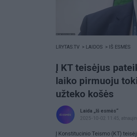
Volume
0%
LRYTAS.TV
>
LAIDOS
>
IŠ ESMĖS
Į KT teisėjus pate
laiko pirmuoju tok
užteko košės
Laida „Iš esmės“
2025-10-02 11:45
, atnauj
Į Konstitucinio Teismo (KT) teis