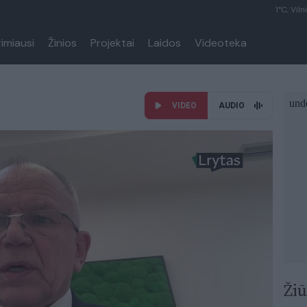
1°C, Viln
rimiausi
Žinios
Projektai
Laidos
Videoteka
VIDEO
AUDIO
Žiū