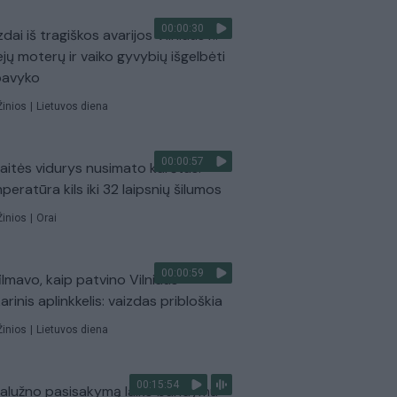
00:00:30
dai iš tragiškos avarijos Vilniaus r.:
ejų moterų ir vaiko gyvybių išgelbėti
pavyko
Žinios
|
Lietuvos diena
00:00:57
aitės vidurys nusimato karštas:
peratūra kils iki 32 laipsnių šilumos
Žinios
|
Orai
00:00:59
ilmavo, kaip patvino Vilniaus
arinis aplinkkelis: vaizdas pribloškia
Žinios
|
Lietuvos diena
00:15:54
Zalužno pasisakymą laiko bandymu