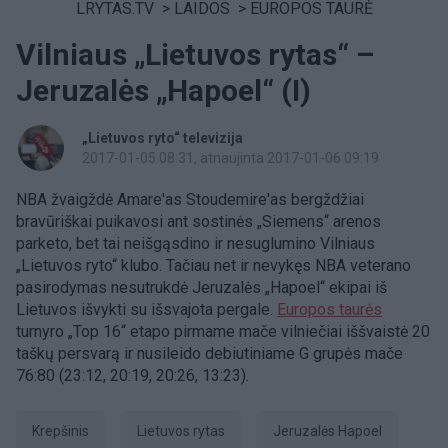
LRYTAS.TV
>
LAIDOS
>
EUROPOS TAURĖ
Vilniaus „Lietuvos rytas“ –
Jeruzalės „Hapoel“ (I)
„Lietuvos ryto“ televizija
2017-01-05 08:31
, atnaujinta 2017-01-06 09:19
NBA žvaigždė Amare'as Stoudemire'as bergždžiai
bravūriškai puikavosi ant sostinės „Siemens“ arenos
parketo, bet tai neišgąsdino ir nesuglumino Vilniaus
„Lietuvos ryto“ klubo. Tačiau net ir nevykęs NBA veterano
pasirodymas nesutrukdė Jeruzalės „Hapoel“ ekipai iš
Lietuvos išvykti su išsvajota pergale.
Europos taurės
turnyro „Top 16“ etapo pirmame mače vilniečiai iššvaistė 20
taškų persvarą ir nusileido debiutiniame G grupės mače
76:80 (23:12, 20:19, 20:26, 13:23).
Krepšinis
Lietuvos rytas
Jeruzalės Hapoel