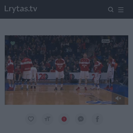
Paremkite Ukrainą