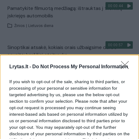
00:00:44
Pamatykite filmuotą medžiagą: ištrauktas į tvenkinį
įskriejęs automobilis
Žinios
|
Lietuvos diena
00:00:57
Sinoptikai atsakė, kokiais orais užbaigsime darbo
savaitę: karščiai atsitrauks
Žinios
|
Orai
Lrytas.lt -
Do Not Process My Personal Information
If you wish to opt-out of the sale, sharing to third parties, or
Visi įrašai
processing of your personal or sensitive information for
targeted advertising by us, please use the below opt-out
section to confirm your selection. Please note that after your
opt-out request is processed you may continue seeing
Žiūrimiausi įrašai
interest-based ads based on personal information utilized by
us or personal information disclosed to third parties prior to
your opt-out. You may separately opt-out of the further
disclosure of your personal information by third parties on the
00:00:30
Vaizdai iš tragiškos avarijos Vilniaus r.: dviejų moterų ir