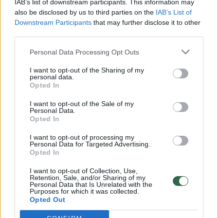
IAB’s list of downstream participants. This information may
vaiko gyvybių išgelbėti nepavyko
also be disclosed by us to third parties on the
IAB’s List of
Downstream Participants
that may further disclose it to other
Žinios
|
Lietuvos diena
third parties.
Personal Data Processing Opt Outs
00:00:57
Savaitės vidurys nusimato karštas: temperatūra kils iki
32 laipsnių šilumos
I want to opt-out of the Sharing of my
personal data.
Opted In
Žinios
|
Orai
I want to opt-out of the Sale of my
Personal Data.
00:00:59
Nufilmavo, kaip patvino Vilniaus Vakarinis aplinkkelis:
Opted In
vaizdas pribloškia
I want to opt-out of processing my
Personal Data for Targeted Advertising.
Žinios
|
Lietuvos diena
Opted In
I want to opt-out of Collection, Use,
Retention, Sale, and/or Sharing of my
00:00:55
Avarija Vilniuje: į stotelę įsirėžęs automobilis sužalojo
Personal Data that Is Unrelated with the
Purposes for which it was collected.
dvi moteris
Opted Out
Žinios
|
Lietuvos diena