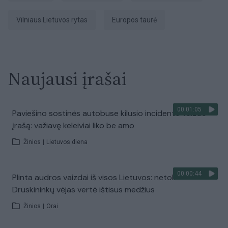
Vilniaus Lietuvos rytas
Europos taurė
Naujausi įrašai
00:01:05
Paviešino sostinės autobuse kilusio incidento vaizdo
įrašą: važiavę keleiviai liko be amo
Žinios
|
Lietuvos diena
00:00:44
Plinta audros vaizdai iš visos Lietuvos: netoli
Druskininkų vėjas vertė ištisus medžius
Žinios
|
Orai