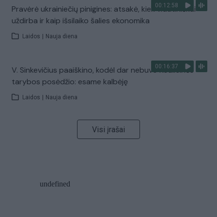
00:12:58
Pravėrė ukrainiečių pinigines: atsakė, kiek vidutiniškai
uždirba ir kaip išsilaiko šalies ekonomika
Laidos
|
Nauja diena
00:16:37
V. Sinkevičius paaiškino, kodėl dar nebuvo Koalicinės
tarybos posėdžio: esame kalbėję
Laidos
|
Nauja diena
Visi įrašai