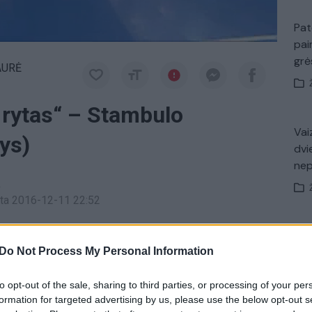
Pat
pai
gr
AURĖ
 rytas“ – Stambulo
Vaiz
nys)
dvi
ne
a
inta 2016-12-11 22:52
s
Nuf
Do Not Process My Personal Information
Vak
 Besiktas
rungtynių įrašas
Europos taurė
to opt-out of the sale, sharing to third parties, or processing of your per
formation for targeted advertising by us, please use the below opt-out s