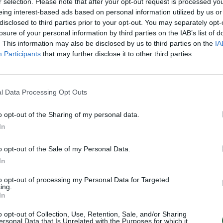
r selection. Please note that after your opt-out request is processed y
„Pa
eing interest-based ads based on personal information utilized by us or
jau
disclosed to third parties prior to your opt-out. You may separately opt-
Visi įrašai
Pru
losure of your personal information by third parties on the IAB’s list of
. This information may also be disclosed by us to third parties on the
IA
Participants
that may further disclose it to other third parties.
0:59
00:00:45
as
Lietuvos karinė žvalgyba: Rusija svarsto
,4 mln.
surengti atakas prieš kritinę infrastruktūrą
Baltijos šalyse
l Data Processing Opt Outs
Žinios
|
Lietuvos diena
o opt-out of the Sharing of my personal data.
In
0:45
00:00:37
s visų
J. Olekas nelinkęs kritikuoti G. Nausėdos
o opt-out of the Sale of my Personal Data.
tūra
už neatvykimą atsisveikinti su K.
In
Prunskiene: „Gyvenime pasitaiko visokių
situacijų“
to opt-out of processing my Personal Data for Targeted
ing.
Žinios
|
Lietuvos diena
In
o opt-out of Collection, Use, Retention, Sale, and/or Sharing
ersonal Data that Is Unrelated with the Purposes for which it