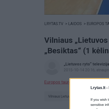
Volume
0%
LRYTAS.TV
>
LAIDOS
>
EUROPOS T
Vilniaus „Lietuvos
„Besiktas“ (1 kėli
„Lietuvos ryto“ televizij
2015-10-14 20:16
, atnauj
Europos taurės
turnyro rungtynė
Lrytas.lt -
Vilniaus Lietuvos rytas
Stambulo
If you wish 
sensitive in