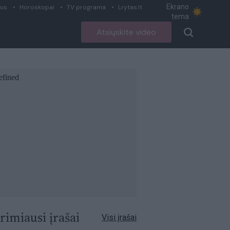
Ekrano
ius
Horoskopai
TV programa
Lrytas.lt
tema
Atsiųskite video
rimiausi įrašai
Visi įrašai