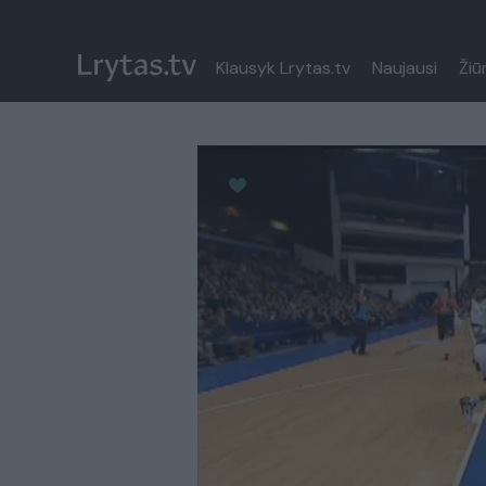
Klausyk Lrytas.tv
Naujausi
Žiū
Paremkite Ukrainą