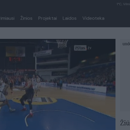
1°C, Viln
rimiausi
Žinios
Projektai
Laidos
Videoteka
Žiū