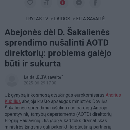
LRYTAS.TV
>
LAIDOS
>
ELTA SAVAITĖ
Abejonės dėl D. Šakalienės
sprendimo nušalinti AOTD
direktorių: problema galėjo
būti ir sukurta
Laida „ELTA savaitė“
2025-06-29 17:00
Už gynybą ir kosmosą atsakingas eurokomisaras
Andrius
Kubilius
abejoja krašto apsaugos ministrės Dovilės
Šakalienės sprendimu nušalinti nuo pareigų Antrojo
operatyvinių tarnybų departamento (AOTD) direktorių
Elegijų Paulavičių. Jis įspėja, kad toks dramatiškas
ministrės žingsnis gali pakenkti tarptautinių partnerių