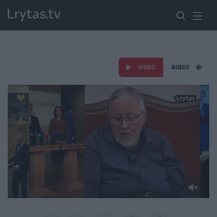
VIDEO
AUDIO
Paremkite Ukrainą