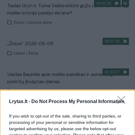
00:42:29
Tadas Gryn ir Toma Vaškevičiūtė grįžo į praeitį: kodėl jų
meilės istorija padėjo ekrane?
Žinios
|
Lietuvos diena
00:21:19
„Žinios“ 2026-08-08
Laidos
|
Žinios
00:23:57
Vaidas Baumila apie meilės paieškas ir asmeninių
patirčių įkvėptas dainas
Laidos
|
Pokalbiai prie jūros. Atostogų ritmu
Lrytas.lt -
Do Not Process My Personal Information
00:00:40
Dronai Vokietijoje kelia vis daugiau klausimų: du
If you wish to opt-out of the sale, sharing to third parties, or
pastebėti virš karinės bazės
processing of your personal or sensitive information for
targeted advertising by us, please use the below opt-out
Žinios
|
Pasaulis