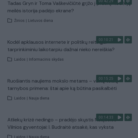
00:42:29
Tadas Gryn ir Toma Vaškevičiūtė grįžo į praeitį: kodėl jų
meilės istorija padėjo ekrane?
Žinios
|
Lietuvos diena
00:10:21
Kodėl apklausos internete ir politikų reitingai
tarprinkiminiu laikotarpiu dažnai nieko nereiškia?
Laidos
|
Informacinis skydas
00:15:25
Ruošiantis naujiems mokslo metams – vaikų teisių
tarnybos primena: štai apie ką būtina pasikalbėti
Laidos
|
Nauja diena
00:14:33
Atliekų krizė nedingo – pradėjo skųstis Naujosios
Vilnios gyventojai: I. Budraitė atsakė, kas vyksta
Laidos
|
Nauja diena