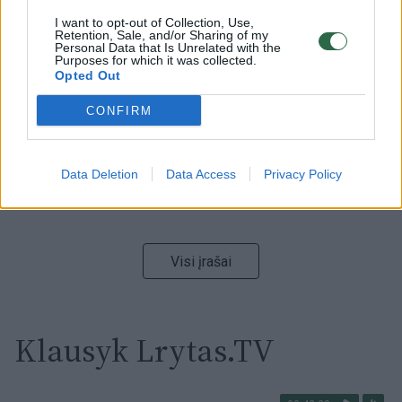
00:15:54
V. Zalužno pasisakymą laiko bandymu įsitvirtinti
I want to opt-out of Collection, Use,
Retention, Sale, and/or Sharing of my
Ukrainos politikoje: jis yra neteisus
Personal Data that Is Unrelated with the
Purposes for which it was collected.
Laidos
|
Nauja diena
Opted Out
CONFIRM
00:05:25
K. Prunskienės brolis prisiminė jaudinančią akimirką
prieš mirtį: „Tai buvo simbolinis mūsų pagerbimo
ženklas“
Data Deletion
Data Access
Privacy Policy
Žinios
|
Lietuvos diena
Visi įrašai
Klausyk Lrytas.TV