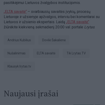
pasitikėjimui Lietuvos žvalgybos institucijomis.
„ELTA savaitė“
– svarbiausių savaitės įvykių, procesų
Lietuvoje ir užsienyje apžvalgos, interviu bei komentarai su
Lietuvos ir užsienio ekspertais. Laidą
„ELTA savaitė“
žiūrėkite kiekvieną sekmadienį 20:00 val. portale
Lrytas
.
Andrius Kubilius
Dovilė Šakalienė
nušalinimas
ELTA savaitė
tik Lrytas.TV
Klausyk lrytas.tv
Naujausi įrašai