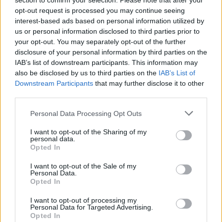
section to confirm your selection. Please note that after your
opt-out request is processed you may continue seeing
interest-based ads based on personal information utilized by
Visi įrašai
us or personal information disclosed to third parties prior to
your opt-out. You may separately opt-out of the further
disclosure of your personal information by third parties on the
IAB’s list of downstream participants. This information may
Žiūrimiausi įrašai
also be disclosed by us to third parties on the
IAB’s List of
Downstream Participants
that may further disclose it to other
third parties.
00:00:30
Vaizdai iš tragiškos avarijos Vilniaus r.: dviejų moterų ir
Personal Data Processing Opt Outs
vaiko gyvybių išgelbėti nepavyko
I want to opt-out of the Sharing of my
Žinios
|
Lietuvos diena
personal data.
Opted In
00:00:57
I want to opt-out of the Sale of my
Savaitės vidurys nusimato karštas: temperatūra kils iki
Personal Data.
32 laipsnių šilumos
Opted In
Žinios
|
Orai
I want to opt-out of processing my
Personal Data for Targeted Advertising.
Opted In