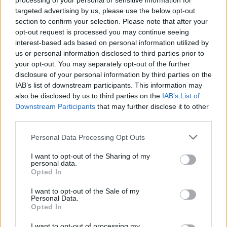
processing of your personal or sensitive information for
targeted advertising by us, please use the below opt-out
section to confirm your selection. Please note that after your
00:02:20
Joe Bideno kova su vėžiu tęsiasi: liga progresuoja
opt-out request is processed you may continue seeing
interest-based ads based on personal information utilized by
Žinios
|
Pasaulis
us or personal information disclosed to third parties prior to
your opt-out. You may separately opt-out of the further
disclosure of your personal information by third parties on the
Visi įrašai
IAB’s list of downstream participants. This information may
also be disclosed by us to third parties on the
IAB’s List of
Downstream Participants
that may further disclose it to other
third parties.
Žiūrimiausi įrašai
Personal Data Processing Opt Outs
I want to opt-out of the Sharing of my
00:00:30
Vaizdai iš tragiškos avarijos Vilniaus r.: dviejų moterų ir
personal data.
Opted In
vaiko gyvybių išgelbėti nepavyko
I want to opt-out of the Sale of my
Žinios
|
Lietuvos diena
Personal Data.
Opted In
00:00:57
I want to opt-out of processing my