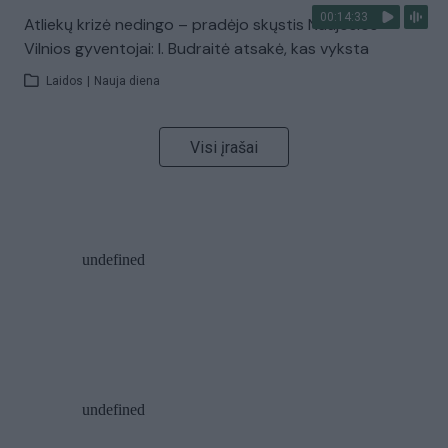
00:14:33
Atliekų krizė nedingo – pradėjo skųstis Naujosios
Vilnios gyventojai: I. Budraitė atsakė, kas vyksta
Laidos
|
Nauja diena
Visi įrašai