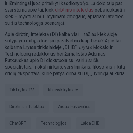
ir išmintingai juos pritaikyti kasdienybėje. Laidoje taip pat
svarstoma apie tai, kiek
dirbtinis intelektas
geba juokauti ir
kiek – mylėti ar būti mylimam žmogaus, aptariami ateities
su šia technologija scenarijai.
Apie dirbtinį intelektą (DI) kalba visi – tačiau kiek šioje
srityje yra mitų, o kas jau pasitvirtino kaip tiesa? Apie tai
kalbama Lrytas tinklalaidėje „DI ID“.
Lrytas
Mokslo ir
Technologijų redaktorius bei žurnalistas Adomas
Rutkauskas apie DI diskutuoja su įvairių sričių
specialistais: mokslininkais, verslininkais, filosofais ir kitų
sričių ekspertais, kurie patys dirba su DI, jį tyrinėja ar kuria.
tik Lrytas.TV
Klausyk lrytas.tv
dirbtinis intelektas
Aidas Puklevičius
ChatGPT
Technologijos
Laida DI ID