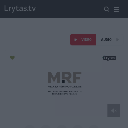
VIDEO
AUDIO
Paremkite Ukrainą