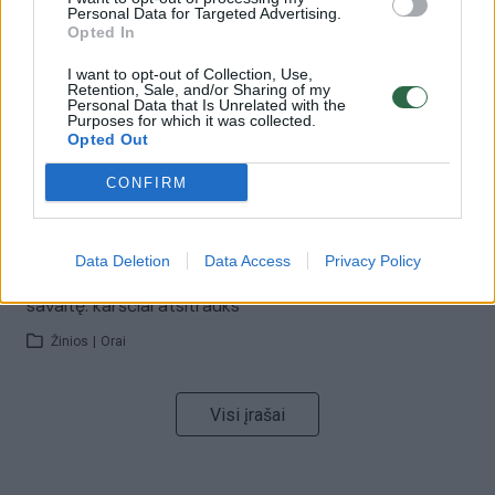
Savaitės vidurys nusimato karštas: temperatūra kils iki
Personal Data for Targeted Advertising.
32 laipsnių šilumos
Opted In
Žinios
|
Orai
I want to opt-out of Collection, Use,
Retention, Sale, and/or Sharing of my
Personal Data that Is Unrelated with the
Purposes for which it was collected.
00:15:54
V. Zalužno pasisakymą laiko bandymu įsitvirtinti
Opted Out
Ukrainos politikoje: jis yra neteisus
CONFIRM
Laidos
|
Nauja diena
Data Deletion
Data Access
Privacy Policy
00:00:57
Sinoptikai atsakė, kokiais orais užbaigsime darbo
savaitę: karščiai atsitrauks
Žinios
|
Orai
Visi įrašai