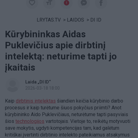
LRYTAS.TV
>
LAIDOS
>
DI ID
Kūrybininkas Aidas
Puklevičius apie dirbtinį
intelektą: neturime tapti jo
įkaitais
Laida „DI ID“
2026-03-18 18:00
Kaip
dirbtinis intelektas
šiandien keičia kūrybinio darbo
procesus ir kaip turėtume šiuos pokyčius priimti? Anot
kūrybininko Aido Puklevičiaus, neturėtume tapti pasyviais
šios
technologijos
vartotojais. Vietoje to, reikėtų motyvuoti
save mokytis, ugdyti kompetencijas tam, kad galėtum
kritiškai įvertinti dirbtinio intelekto pateikiamus atsakymus