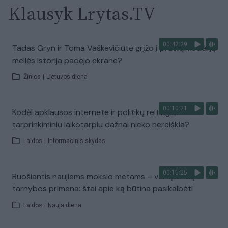
Klausyk Lrytas.TV
00:42:29
Tadas Gryn ir Toma Vaškevičiūtė grįžo į praeitį: kodėl jų
meilės istorija padėjo ekrane?
Žinios
|
Lietuvos diena
00:10:21
Kodėl apklausos internete ir politikų reitingai
tarprinkiminiu laikotarpiu dažnai nieko nereiškia?
Laidos
|
Informacinis skydas
00:15:25
Ruošiantis naujiems mokslo metams – vaikų teisių
tarnybos primena: štai apie ką būtina pasikalbėti
Laidos
|
Nauja diena