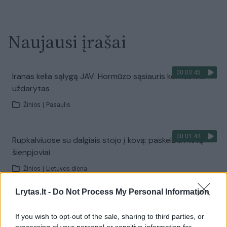
Naujausi įrašai
00:03:45
Iranas kelia sąlygą JAV: Hormūzo sąsiauris kol kas liks
uždarytas
Žinios
|
Pasaulis
00:01:44
Rupkalviuose su dalgiais stojo į kovą: paskelbti Metų
šienpjoviai
Žinios
|
Lietuvos diena
Lrytas.lt -
Do Not Process My Personal Information
00:02:40
Danija stiprina gynybą: kariams teks tarnauti ilgiau
If you wish to opt-out of the sale, sharing to third parties, or
Žinios
|
Pasaulis