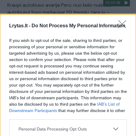
00:00:48
Kraupi autobuso avarija Peru: nuo kelio nulėkus
autobusui žuvo mažiausiai 20 žmonių, tarp jų –
keturmetė
Lrytas.lt -
Do Not Process My Personal Information
Žinios
|
Pasaulis
If you wish to opt-out of the sale, sharing to third parties, or
processing of your personal or sensitive information for
00:00:40
Maroke į šulinį įkritusio vaiko gelbėjimo operacija
targeted advertising by us, please use the below opt-out
baigėsi nesėkmingai: pranešama apie berniuko mirtį
section to confirm your selection. Please note that after your
opt-out request is processed you may continue seeing
Žinios
|
Pasaulis
interest-based ads based on personal information utilized by
us or personal information disclosed to third parties prior to
your opt-out. You may separately opt-out of the further
00:00:58
Kentukio valstijoje padaugėjo tornadų aukų: mirė ir per
disclosure of your personal information by third parties on the
audrą sužalotas kūdikis
IAB’s list of downstream participants. This information may
also be disclosed by us to third parties on the
IAB’s List of
Žinios
|
Pasaulis
Downstream Participants
that may further disclose it to other
third parties.
00:00:51
Viskonsino tragedijos aukų skaičius išaugo iki šešių:
Personal Data Processing Opt Outs
nuo sunkių sužeidimų mirė vaikas