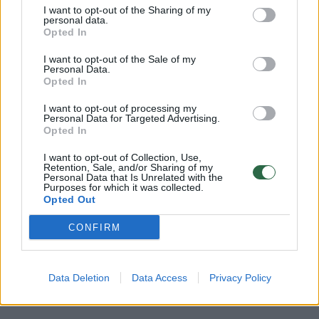
I want to opt-out of the Sharing of my
Žinios
personal data.
|
Pasaulis
Opted In
I want to opt-out of the Sale of my
00:00:46
Po tragiškos vaiko žūties Jurbarke – pareigūno
Personal Data.
Opted In
perspėjimas
I want to opt-out of processing my
Žinios
|
Lietuvos diena
Personal Data for Targeted Advertising.
Opted In
00:00:56
Sekmadienį per gaisrą Kalvarijoje žuvo 8-erių metų
I want to opt-out of Collection, Use,
Retention, Sale, and/or Sharing of my
berniukas
Personal Data that Is Unrelated with the
Purposes for which it was collected.
Žinios
Opted Out
|
Lietuvos diena
CONFIRM
Kraupus nusikaltimas Vokietijoje: ieškomas 19-metis
nužudęs vaiką
Data Deletion
Data Access
Privacy Policy
Žinios
|
Kriminalai