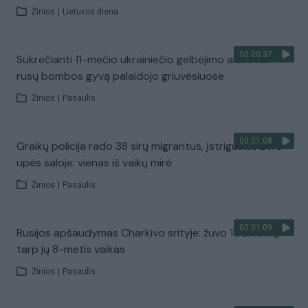
Žinios
|
Lietuvos diena
00:00:37
Sukrečianti 11-mečio ukrainiečio gelbėjimo akimirka:
rusų bombos gyvą palaidojo griuvėsiuose
Žinios
|
Pasaulis
00:01:08
Graikų policija rado 38 sirų migrantus, įstrigusius Evro
upės saloje: vienas iš vaikų mirė
Žinios
|
Pasaulis
00:01:09
Rusijos apšaudymas Charkivo srityje: žuvo 15 žmonių,
tarp jų 8-metis vaikas
Žinios
|
Pasaulis