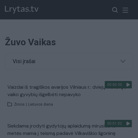
Žuvo Vaikas
Visi įrašai
00:00:30
Vaizdai iš tragiškos avarijos Vilniaus r.: dviejų moterų ir
vaiko gyvybių išgelbėti nepavyko
Žinios
|
Lietuvos diena
00:01:02
Siekdama įrodyti gydytojų aplaidumą mirusios 13-
metės mama į teismą padavė Vilkaviškio ligoninę