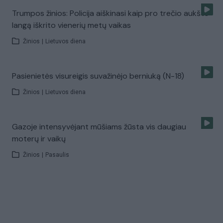
Trumpos žinios: Policija aiškinasi kaip pro trečio aukšto
langą iškrito vienerių metų vaikas
Žinios
|
Lietuvos diena
Pasienietės visureigis suvažinėjo berniuką (N-18)
Žinios
|
Lietuvos diena
Gazoje intensyvėjant mūšiams žūsta vis daugiau
moterų ir vaikų
Žinios
|
Pasaulis