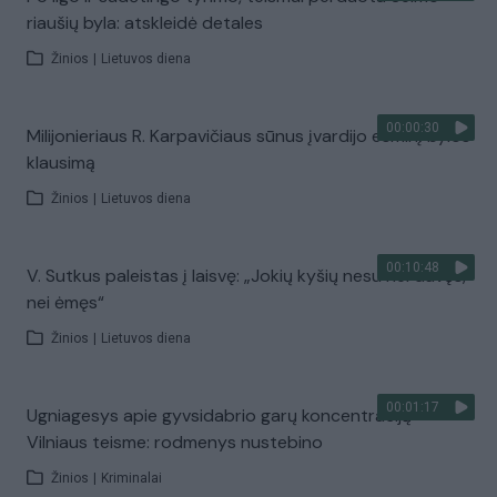
riaušių byla: atskleidė detales
Žinios
|
Lietuvos diena
00:00:30
Milijonieriaus R. Karpavičiaus sūnus įvardijo esminį bylos
klausimą
Žinios
|
Lietuvos diena
00:10:48
V. Sutkus paleistas į laisvę: „Jokių kyšių nesu nei davęs,
nei ėmęs“
Žinios
|
Lietuvos diena
00:01:17
Ugniagesys apie gyvsidabrio garų koncentraciją
Vilniaus teisme: rodmenys nustebino
Žinios
|
Kriminalai