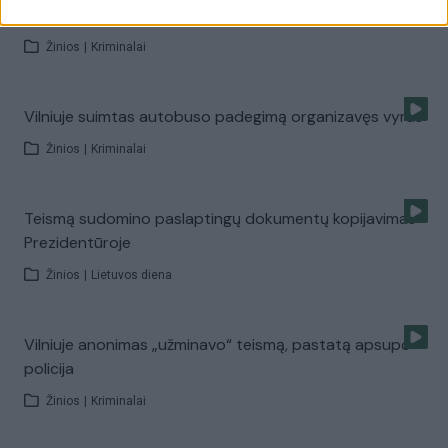
ašaromis
Žinios
|
Kriminalai
Vilniuje suimtas autobuso padegimą organizavęs vyras
Žinios
|
Kriminalai
Teismą sudomino paslaptingų dokumentų kopijavimas
Prezidentūroje
Žinios
|
Lietuvos diena
Vilniuje anonimas „užminavo“ teismą, pastatą apsupo
policija
Žinios
|
Kriminalai