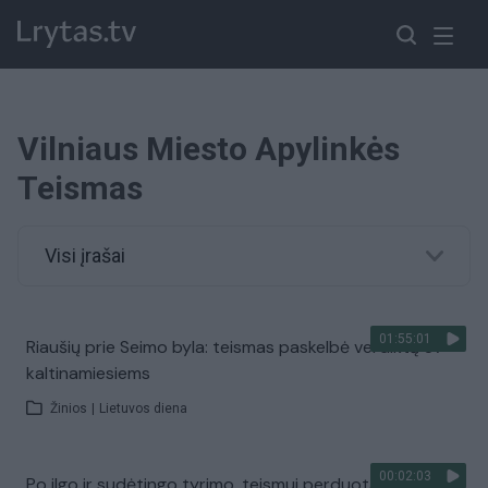
Vilniaus Miesto Apylinkės
Teismas
Visi įrašai
01:55:01
Riaušių prie Seimo byla: teismas paskelbė verdiktą 87
kaltinamiesiems
Žinios
|
Lietuvos diena
00:02:03
Po ilgo ir sudėtingo tyrimo, teismui perduota Seimo