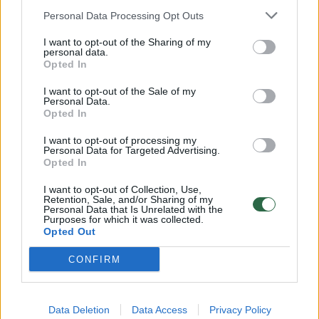
banditams
Personal Data Processing Opt Outs
Žinios
|
Kriminalai
I want to opt-out of the Sharing of my
personal data.
Opted In
D. Ulbinaitės advokatas apskundė teismo nuosprendį
I want to opt-out of the Sale of my
Žinios
Personal Data.
|
Lietuvos diena
Opted In
I want to opt-out of processing my
Perėjoje žuvusios merginos teta: ar taip skamba
Personal Data for Targeted Advertising.
Opted In
atsiprašymas?
I want to opt-out of Collection, Use,
Žinios
|
Kriminalai
Retention, Sale, and/or Sharing of my
Personal Data that Is Unrelated with the
Purposes for which it was collected.
Opted Out
Saulių Pauliką paleidusi sekretorė išvengė nuobaudos
CONFIRM
Žinios
|
Lietuvos diena
Data Deletion
Data Access
Privacy Policy
Žuvusiosios merginos šeima netiki avarijos kaltininkės