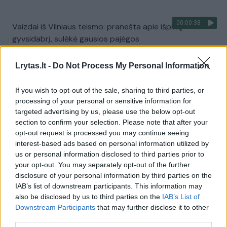
00:00:38
Vaizdai iš Vilniaus teismo: pranešta apie išpiltą
gyvsidabrį, sulėkė gausios pajėgos
Žinios
|
Videobumas
Lrytas.lt -
Do Not Process My Personal Information
00:02:58
Teisėjai susireikšminimas gali kainuoti karjerą - kolegos
If you wish to opt-out of the sale, sharing to third parties, or
processing of your personal or sensitive information for
dirbti kartu atsisako
targeted advertising by us, please use the below opt-out
Žinios
|
Lietuvos diena
section to confirm your selection. Please note that after your
opt-out request is processed you may continue seeing
interest-based ads based on personal information utilized by
Išteisinta „Vichy“ parko darbuotoja: džiaugiuosi mūsų
us or personal information disclosed to third parties prior to
your opt-out. You may separately opt-out of the further
teismu
disclosure of your personal information by third parties on the
Žinios
|
Lietuvos diena
IAB’s list of downstream participants. This information may
also be disclosed by us to third parties on the
IAB’s List of
Downstream Participants
that may further disclose it to other
Prezidentūrą grasinęs susprogdinti vyras kaltę verčia
third parties.