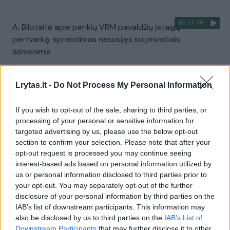
00:17:49
A. Bilotaitė apie penkių VRM pavaldžių įstaigų
pertvarką: sprendimas nesusijęs su privačiais
asmenimis
Žinios
|
Lietuvos diena
Lrytas.lt -
Do Not Process My Personal Information
00:01:45
VTEK nusprendė – V. Matijošaitis pažeidė įstatymą:
If you wish to opt-out of the sale, sharing to third parties, or
Kauno meras sprendimą laiko keistu
processing of your personal or sensitive information for
targeted advertising by us, please use the below opt-out
Žinios
|
Lietuvos diena
section to confirm your selection. Please note that after your
opt-out request is processed you may continue seeing
interest-based ads based on personal information utilized by
00:02:25
Su verslininkais medžioję Sinkevičiai tikina interesų
us or personal information disclosed to third parties prior to
nepainioję: miške kalba tik apie gamtą
your opt-out. You may separately opt-out of the further
disclosure of your personal information by third parties on the
Žinios
|
Lietuvos diena
IAB’s list of downstream participants. This information may
also be disclosed by us to third parties on the
IAB’s List of
Downstream Participants
that may further disclose it to other
00:00:46