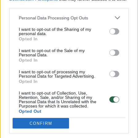
Gintauto Kėvišo vadovaujamas LNOBT sūnaus įmonei
third parties.
sumokėjo beveik 0,5 mln eurų
Personal Data Processing Opt Outs
Žinios
|
Lietuvos diena
I want to opt-out of the Sharing of my
personal data.
Opted In
Vėl skandalas: Donaldas Trumpas Kinijoje užregistravo
net 38 savo prekės ženklus
I want to opt-out of the Sale of my
Personal Data.
Žinios
|
Pasaulis
Opted In
I want to opt-out of processing my
Personal Data for Targeted Advertising.
Aiškėja Seimo narių automobilių nuomos istorijos, bet
Opted In
ko dar nežinome?
I want to opt-out of Collection, Use,
Žinios
Retention, Sale, and/or Sharing of my
|
Lietuvos diena
Personal Data that Is Unrelated with the
Purposes for which it was collected.
Opted Out
Prabangiu Ramūno Karbauskio visureigiu naudojasi
CONFIRM
teisėtai?
Žinios
|
Lietuvos diena