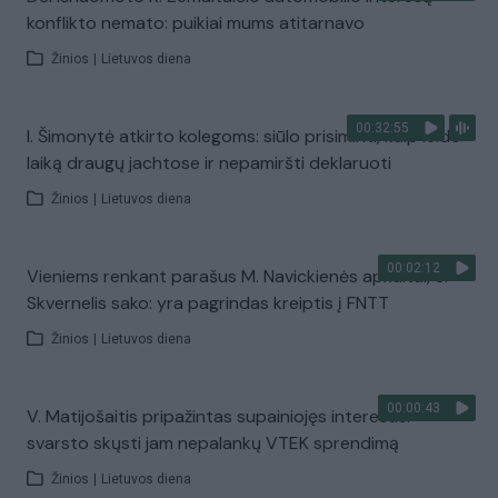
konflikto nemato: puikiai mums atitarnavo
Žinios
|
Lietuvos diena
00:32:55
I. Šimonytė atkirto kolegoms: siūlo prisiminti, kaip leido
laiką draugų jachtose ir nepamiršti deklaruoti
Žinios
|
Lietuvos diena
00:02:12
Vieniems renkant parašus M. Navickienės apkaltai, S.
Skvernelis sako: yra pagrindas kreiptis į FNTT
Žinios
|
Lietuvos diena
00:00:43
V. Matijošaitis pripažintas supainiojęs interesus:
svarsto skųsti jam nepalankų VTEK sprendimą
Žinios
|
Lietuvos diena