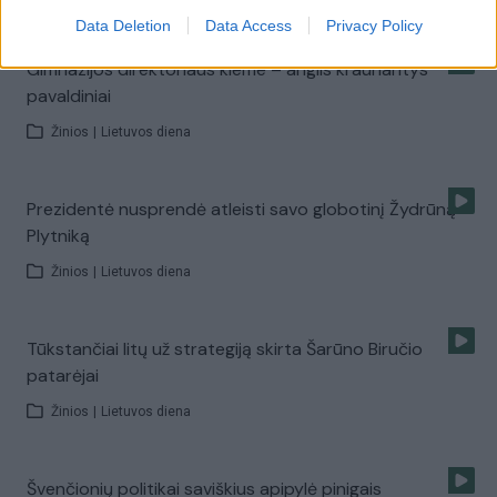
Data Deletion
Data Access
Privacy Policy
Gimnazijos direktoriaus kieme – anglis kraunantys
pavaldiniai
Žinios
|
Lietuvos diena
Prezidentė nusprendė atleisti savo globotinį Žydrūną
Plytniką
Žinios
|
Lietuvos diena
Tūkstančiai litų už strategiją skirta Šarūno Biručio
patarėjai
Žinios
|
Lietuvos diena
Švenčionių politikai saviškius apipylė pinigais