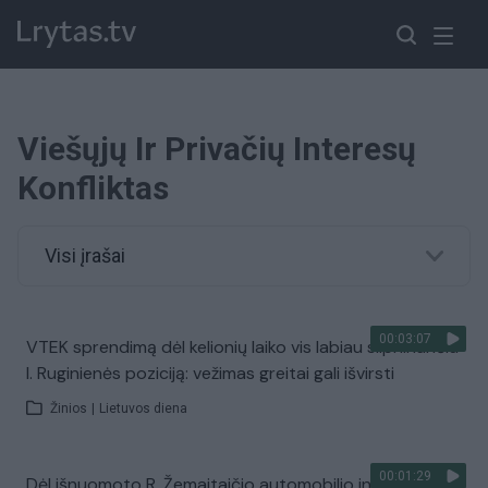
Viešųjų Ir Privačių Interesų
Konfliktas
Visi įrašai
00:03:07
VTEK sprendimą dėl kelionių laiko vis labiau silpninančiu
I. Ruginienės poziciją: vežimas greitai gali išvirsti
Žinios
|
Lietuvos diena
00:01:29
Dėl išnuomoto R. Žemaitaičio automobilio interesų