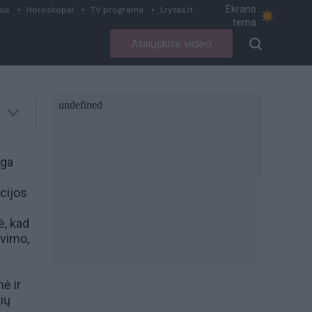
Ekrano
ius
Horoskopai
TV programa
Lrytas.lt
tema
Atsiųskite video
uga
cijos
ė, kad
vimo,
mė ir
ių