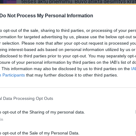
teisės aktų priėmimų. Buvo atlikta dešimtys krat
Birželio 2-osios vakarą M.Zalatorius buvo paleist
laisvę.
Do Not Process My Personal Information
Prasidėjęs verslo korupcijos skandalas greitai į
ir
„Kauno tiltų“ vadovą Aldą Rusevičių
. Birželio 
to opt-out of the sale, sharing to third parties, or processing of your per
rytą STT atliko kratą „Kauno tiltų“ biure, o po pa
formation for targeted advertising by us, please use the below opt-out s
paaiškėjo, kad sulaikytas A.Rusevičius.
r selection. Please note that after your opt-out request is processed y
Apie STT vizitą paskelbė ir
prekybos tinklo „Ma
eing interest-based ads based on personal information utilized by us or
vadovybė
. Įmonė nurodė, kad turėjo pateikti
disclosed to third parties prior to your opt-out. You may separately opt-
informaciją apie „kelių metų senumo įvykius“
losure of your personal information by third parties on the IAB’s list of
Birželio 3 dieną V.Sutkus buvo atvežtas į Vilniau
. This information may also be disclosed by us to third parties on the
IA
apylinkės teismą, o STT paskelbė, kokiu pagrin
Participants
that may further disclose it to other third parties.
pradėjo tyrimą.
Korupcijos byloje tą pačią dieną sulaikytas ir
„Ši
plento“ generalinis direktorius Juozas Aleksa
.
l Data Processing Opt Outs
o opt-out of the Sharing of my personal data.
00:02:27
00:00
ai vienas po kito traukia į
M. Zalatorius: „Esu, buvau ir bū
In
 Specialiųjų tyrimų
doras žmogus“
e
Žinios
|
Lietuvos diena
o opt-out of the Sale of my Personal Data.