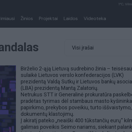
1°C, Viln
rimiausi
Žinios
Projektai
Laidos
Videoteka
kandalas
Visi įrašai
Birželio 2-ąją Lietuvą sudrebino žinia
– teisėsa
sulaikė Lietuvos verslo konfederacijos (LVK)
prezidentą
Valdą Sutkų
ir Lietuvos bankų asocia
(LBA) prezidentą
Mantą Zalatorių.
Netrukus
STT
ir Generalinė prokuratūra paskelb
pradėtas tyrimas dėl stambaus masto kyšininka
papirkimo, prekybos poveikiu, turto iššvaistymo,
dokumentų klastojimų.
Į akiratį pateko „neaiški 400 tūkstančių eurų“ kil
galimas poveikis Seimo nariams, siekiant palank