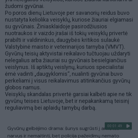
žudomi gyvūnai
.
Po poros dienų Lietuvoje per savanorių reidus buvo
nustatyta keliolika veisyklų, kuriose žiauriai elgiamasi
su gyvūnais. Žiniasklaidoje pasirodžiusios
nuotraukos ir vaizdo įrašai iš tokių veisyklų privertė
prabilti ir valdininkus, daugybės kritikos sulaukė
Valstybinė maisto ir veterinarijos tarnyba (VMVT)
.
Gyvūnų teisių aktyvistai reikalavo tučtuojau uždaryti
nelegalius arba žiauriai su gyvūnais besielgiančius
veislynus. Iš aptiktų veislynų, kuriuos specialistai
ėmė vadinti „daugyklomis“, nualinti gyvūnai buvo
perkeliami į visus reikalavimus atitinkančius gyvūnų
globos namus.
Veisyklų skandalas privertė garsiai kalbėti apie ne tik
gyvūnų teises Lietuvoje, bet ir nepakankamą teisinį
reguliavimą bei aplaidų tarnybų darbą.
00:01:49
Gyvūnų gelbėjimo drama: šunys sugrūsti į ankštus
narvus ir nemaitinti, bet policija pažeidimų nemato