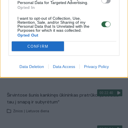
Personal Data for Targeted Advertising.
Žinios
|
Augintinis
Opted In
I want to opt-out of Collection, Use,
00:00:40
Policija pradėjo penkis ikiteisminius tyrimus dėl žiauraus
Retention, Sale, and/or Sharing of my
Personal Data that Is Unrelated with the
elgesio su gyvūnais
Purposes for which it was collected.
Opted Out
Žinios
|
Lietuvos diena
CONFIRM
00:05:01
Po šiurpių vaizdų iš nelegalių gyvūnų veisyklų – tyrimai
ir siūlymai didinti baudas
Data Deletion
Data Access
Privacy Policy
Žinios
|
Augintinis
00:22:40
Širvintose šunis kankinęs ūkininkas pratrūko: „Duočiau
tau į snapą ir subyrėtum“
Žinios
|
Lietuvos diena