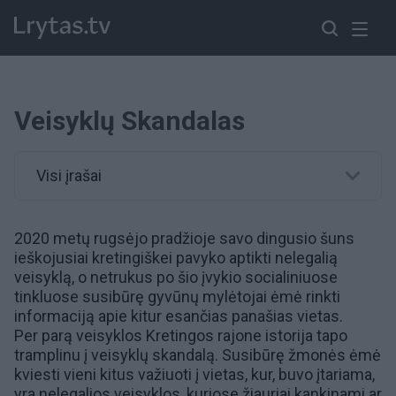
Veisyklų Skandalas
Visi įrašai
2020 metų rugsėjo pradžioje savo dingusio šuns
ieškojusiai kretingiškei pavyko aptikti nelegalią
veisyklą, o netrukus po šio įvykio socialiniuose
tinkluose susibūrę gyvūnų mylėtojai ėmė rinkti
informaciją apie kitur esančias panašias vietas.
Per parą
veisyklos
Kretingos rajone istorija tapo
tramplinu į veisyklų skandalą. Susibūrę žmonės ėmė
kviesti vieni kitus važiuoti į vietas, kur, buvo įtariama,
yra nelegalios veisyklos, kuriose
žiauriai kankinami ar