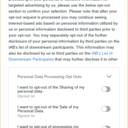
targeted advertising by us, please use the below opt-out
00:03:16
Praeiviai apie visuomenės sujudimą dėl nelegalių šunų
section to confirm your selection. Please note that after your
veisyklų: ar pavyks jas išnaikinti?
opt-out request is processed you may continue seeing
interest-based ads based on personal information utilized by
Žinios
|
Augintinis
us or personal information disclosed to third parties prior to
your opt-out. You may separately opt-out of the further
disclosure of your personal information by third parties on the
00:04:03
P. Auštrevičius: kalbėti apie Lietuvą kaip apie gerovės
IAB’s list of downstream participants. This information may
valstybę yra tuščias reikalas
also be disclosed by us to third parties on the
IAB’s List of
Downstream Participants
that may further disclose it to other
Laidos
|
24/7
third parties.
Personal Data Processing Opt Outs
00:16:55
R. Šarkienė neapsikentė dėl smurto prieš gyvūnus:
„Pasiimsiu šunį ir eisiu į Seimą“
I want to opt-out of the Sharing of my
personal data.
Žinios
|
Augintinis
Opted In
I want to opt-out of the Sale of my
Personal Data.
00:01:11
Pasidalijo graudinančiais vaizdais: Kauno r. išgelbėti 82
Opted In
baisiomis sąlygomis laikyti šunys
I want to opt-out of processing my