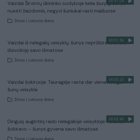
00:31:04
Vaizdai Širvintų ūkininko sodyboje kelia šiurpą: šunys
nusėti žaizdomis, negyvi šuniukai rasti maišuose
Žinios
|
Lietuvos diena
00:01:36
Vaizdai iš nelegalių veisyklų: šunys neprižiūrėti, alkani,
išsivolioję savo išmatose
Žinios
|
Lietuvos diena
00:00:23
Vaizdai šokiruoja: Tauragėje rasta dar viena nelegali
šunų veisykla
Žinios
|
Lietuvos diena
00:02:43
Dingusį augintinį rado nelegalioje veisykloje: vaizdas
šokiravo – šunys gyvena savo išmatose
Žinios
|
Lietuvos diena