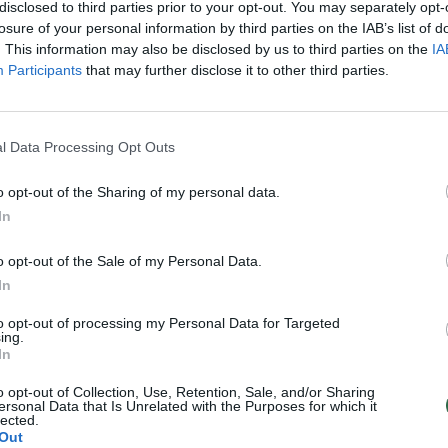
 vis daugiau lankytojų
veiklą
disclosed to third parties prior to your opt-out. You may separately opt-
losure of your personal information by third parties on the IAB’s list of
Gyvenimo būdas
Žinios
|
Verslas
. This information may also be disclosed by us to third parties on the
IA
Participants
that may further disclose it to other third parties.
s nemalonumus klimpsta
Vilniaus mero atkirtis taksi
dito unija „Amber“
vairuotojams: problema – visai
l Data Processing Opt Outs
Lietuvos diena
Žinios
|
Lietuvos diena
o opt-out of the Sharing of my personal data.
In
, kuriuos galite žaisti
Kaip patiems pasigaminti neti
visa šeima
sniego?
o opt-out of the Sale of my Personal Data.
In
Gyvenimo būdas
Žinios
|
Gyvenimo būdas
to opt-out of processing my Personal Data for Targeted
ing.
In
gaminti popierinių vandens
o opt-out of Collection, Use, Retention, Sale, and/or Sharing
ersonal Data that Is Unrelated with the Purposes for which it
Gyvenimo būdas
lected.
Out