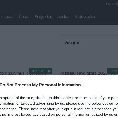
1°C, Viln
rimiausi
Žinios
Projektai
Laidos
Videoteka
Visi įrašai
00:10:42
00:22
apie siūlymus leisti Seimo
Pagaliau savaitgalis 2020-06
žsiimti akademine veikla:
Laidos
|
Pagaliau savaitgalis
Do Not Process My Personal Information
 prie kokybės gerinimo
Lietuvos diena
to opt-out of the sale, sharing to third parties, or processing of your per
formation for targeted advertising by us, please use the below opt-out s
r selection. Please note that after your opt-out request is processed y
00:11:21
o miesto naujovės
„Judex“ leista atnaujinti įmonė
eing interest-based ads based on personal information utilized by us or