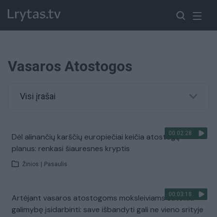
Vasaros Atostogos
Visi įrašai
00:02:28
Dėl alinančių karščių europiečiai keičia atostogų
planus: renkasi šiauresnes kryptis
Žinios
|
Pasaulis
00:03:18
Artėjant vasaros atostogoms moksleiviams suteikia
galimybę įsidarbinti: save išbandyti gali ne vieno srityje