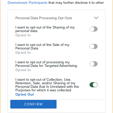
Downstream Participants
that may further disclose it to other
third parties.
00:03:04
Palanga turistus trauks su nauja pramoga: primena,
Personal Data Processing Opt Outs
kad už poilsį prie jūros teks pakloti žymiai daugiau
I want to opt-out of the Sharing of my
Žinios
personal data.
|
Lietuvos diena
Opted In
I want to opt-out of the Sale of my
00:02:26
Poilsiautojus pasitinka dar brangesnė Palanga, tačiau
Personal Data.
Opted In
nakvynių vietos savaitgaliams jau iššluotos
I want to opt-out of processing my
Žinios
|
Lietuvos diena
Personal Data for Targeted Advertising.
Opted In
00:04:03
Prasidėjus vasarai pasipylė traumos: ligoninėse
I want to opt-out of Collection, Use,
Retention, Sale, and/or Sharing of my
nusidriekė sužalotų vaikų eilės
Personal Data that Is Unrelated with the
Purposes for which it was collected.
Žinios
Opted Out
|
Lietuvos diena
CONFIRM
00:04:41
Ilgesniems mokslo metams nepritariantys moksleiviai ir