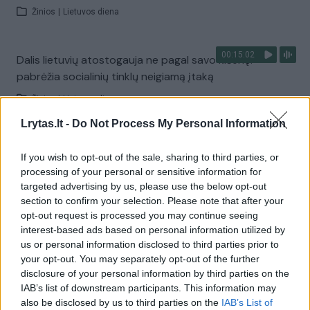
Žinios
|
Lietuvos diena
00:15:02
Dalis lietuvių atostogauja ne pagal savo kišenę:
pabrėžia socialinių tinklų neigiamą įtaką
Žinios
|
Lietuvos diena
Lrytas.lt -
Do Not Process My Personal Information
00:03:47
Planuojantiems vasaros atostogas pajūryje verta
If you wish to opt-out of the sale, sharing to third parties, or
suskubti: viešbučių užimtumas jau dabar kai kur siekia
processing of your personal or sensitive information for
80 proc.
targeted advertising by us, please use the below opt-out
section to confirm your selection. Please note that after your
Žinios
|
Lietuvos diena
opt-out request is processed you may continue seeing
interest-based ads based on personal information utilized by
us or personal information disclosed to third parties prior to
00:03:23
Turistai masiškai atšaukia keliones į Lietuvą: specialistai
your opt-out. You may separately opt-out of the further
tikina – atostogaujantiems pinigines teks atverti
disclosure of your personal information by third parties on the
plačiau
IAB’s list of downstream participants. This information may
also be disclosed by us to third parties on the
IAB’s List of
Žinios
|
Lietuvos diena