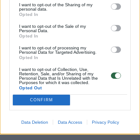
Įtraukiojo ugdymo spragos ir būtini pokyčiai:
I want to opt-out of the Sharing of my
svarbiausia nepamiršti vieno
personal data.
Opted In
Laidos
|
Švietimo kodas
I want to opt-out of the Sale of my
Personal Data.
Opted In
00:01:56
Seime minint karo Ukrainoje metines išskleista
įspūdingo dydžio vėliava: ją gaminant iššūkių netrūko
I want to opt-out of processing my
Personal Data for Targeted Advertising.
Opted In
Žinios
|
Lietuvos diena
I want to opt-out of Collection, Use,
Retention, Sale, and/or Sharing of my
Personal Data that Is Unrelated with the
Vaikų kompiuterinės grafikos piešiniai - Prezidentei
Purposes for which it was collected.
Daliai Grybauskaitei
Opted Out
Žinios
|
Videobumas
CONFIRM
Data Deletion
Data Access
Privacy Policy