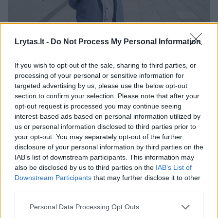
Lrytas.lt -
Do Not Process My Personal Information
Mokytojas, specialusis pedagogas iš
Kelmės
,
If you wish to opt-out of the sale, sharing to third parties, or
visuomenininkas, Vektorinio piešimo ir kūrybiškumo
processing of your personal or sensitive information for
ugdymo veiklų vadovas, nepelno siekiančios įmonės
targeted advertising by us, please use the below opt-out
„Angelų sodai“ steigėjas, nacionalinio projekto
section to confirm your selection. Please note that after your
„Mokytojai Lietuvai“ laureatas. Šalies projekto
opt-out request is processed you may continue seeing
„Herojai tarp mūsų“, skirto pagerbti išskirtinius
interest-based ads based on personal information utilized by
mokytojus
, vienas iš nugalėtojų, LRT Metų
us or personal information disclosed to third parties prior to
apdovanojimų, nominacijos „Metų dialogas“
your opt-out. You may separately opt-out of the further
laureatas, fotografas, visą savo gyvenimą skyręs
disclosure of your personal information by third parties on the
darbui su
ypatingais vaikais
. Jau ne vienerius metus
IAB’s list of downstream participants. This information may
mokytojas ir visuomenininkas V.Kančauskas
also be disclosed by us to third parties on the
IAB’s List of
nominuojamas „Inovatyviausio Lietuvos mokytojo“
Downstream Participants
that may further disclose it to other
nacionaliniame konkurse.
third parties.
Personal Data Processing Opt Outs
00:51:13