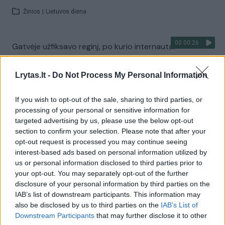
Žinios
|
Lietuvos diena
00:00:26
Gatvėje užfiksavo reginį, po kurio internautai
nenustoja juoktis
Lrytas.lt -
Do Not Process My Personal Information
Žinios
|
Auto
If you wish to opt-out of the sale, sharing to third parties, or
00:00:26
Reiškinys danguje pakerėjo – tokį vaizdą pamatysi
processing of your personal or sensitive information for
labai retai
targeted advertising by us, please use the below opt-out
section to confirm your selection. Please note that after your
Žinios
|
Pasaulis
opt-out request is processed you may continue seeing
interest-based ads based on personal information utilized by
us or personal information disclosed to third parties prior to
00:00:19
Užfiksavo nepaprastai gražų vaizdą
your opt-out. You may separately opt-out of the further
disclosure of your personal information by third parties on the
Žinios
|
Videobumas
IAB’s list of downstream participants. This information may
also be disclosed by us to third parties on the
IAB’s List of
Downstream Participants
that may further disclose it to other
00:01:04
Danguje pastebėtas keistas reiškinys mokykloje sukėlė