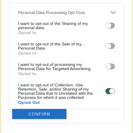
third parties.
paniką
Personal Data Processing Opt Outs
Žinios
|
Pasaulis
I want to opt-out of the Sharing of my
personal data.
Opted In
00:00:38
Taivano padangę papuošė fenomenalus reiškinys
I want to opt-out of the Sale of my
Žinios
|
Orai
Personal Data.
Opted In
I want to opt-out of processing my
00:00:31
Neįprastas gamtos reiškinys apstulbino dangų
Personal Data for Targeted Advertising.
stebėjusius žmones
Opted In
Žinios
|
Pasaulis
I want to opt-out of Collection, Use,
Retention, Sale, and/or Sharing of my
Personal Data that Is Unrelated with the
Purposes for which it was collected.
Opted Out
00:01:08
Išradingas tėvas nudžiugino vaikus: panaudojęs sukutį
sukūrė tikrą vaivorykštę
CONFIRM
Žinios
|
Pramogos