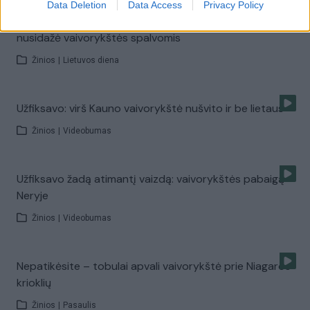
Data Deletion
Data Access
Privacy Policy
00:02:47
Gėjų lyga reikalauja lygių teisių, Vilniaus Rotušė
nusidažė vaivorykštės spalvomis
Žinios
|
Lietuvos diena
Užfiksavo: virš Kauno vaivorykštė nušvito ir be lietaus
Žinios
|
Videobumas
Užfiksavo žadą atimantį vaizdą: vaivorykštės pabaigą
Neryje
Žinios
|
Videobumas
Nepatikėsite – tobulai apvali vaivorykštė prie Niagaros
krioklių
Žinios
|
Pasaulis