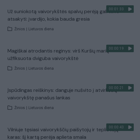
00:01:33
Už suniokotą vaivorykštės spalvų perėją gali tekti
atsakyti: įvardijo, kokia bauda gresia
Žinios
|
Lietuvos diena
00:00:19
Magiškai atrodantis reginys: virš Kuršių marių
užfiksuota dviguba vaivorykštė
Žinios
|
Lietuvos diena
00:00:21
Įspūdingas reiškinys: danguje nušvito į atvirkščią
vaivorykštę panašus lankas
Žinios
|
Lietuvos diena
00:00:43
Vilniuje tęsiasi vaivorykščių paišytojų ir tepliotojų
karas: šį kartą perėja aplieta smala