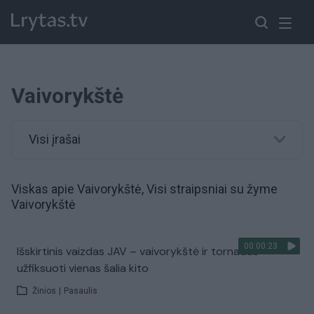
Vaivorykštė
Visi įrašai
Viskas apie Vaivorykštė, Visi straipsniai su žyme
Vaivorykštė
00:00:23
Išskirtinis vaizdas JAV – vaivorykštė ir tornadas
užfiksuoti vienas šalia kito
Žinios
|
Pasaulis