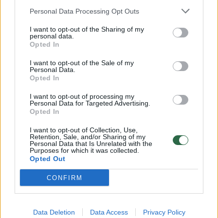
Negalėjo patikėti savo akimis: milžiniškas radinys upėje
Personal Data Processing Opt Outs
kėlė siaubą
I want to opt-out of the Sharing of my
Žinios
personal data.
|
Pasaulis
Opted In
I want to opt-out of the Sale of my
Įkaušę chuliganai šlapinosi ant policijos automobilio
Personal Data.
Opted In
Žinios
|
Kriminalai
I want to opt-out of processing my
Personal Data for Targeted Advertising.
Opted In
Įpykusi blondinė išklojo visą tiesą apie vaikinus lietuvius
I want to opt-out of Collection, Use,
Žinios
|
Pramogos
Retention, Sale, and/or Sharing of my
Personal Data that Is Unrelated with the
Purposes for which it was collected.
Opted Out
Naujasis Airinas? E. Zaksas: 9 būdai suvilioti svajonių
CONFIRM
merginą
Žinios
|
Videobumas
Data Deletion
Data Access
Privacy Policy