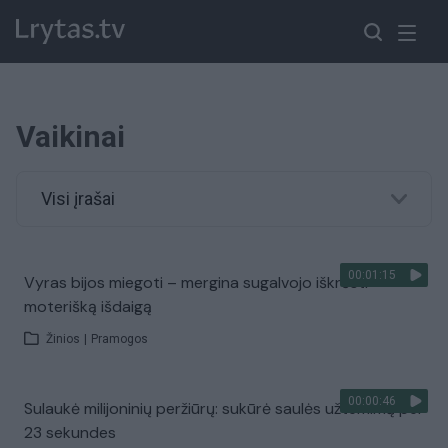
Vaikinai
Visi įrašai
00:01:15
Vyras bijos miegoti – mergina sugalvojo iškrėsti
moterišką išdaigą
Žinios
|
Pramogos
00:00:46
Sulaukė milijoninių peržiūrų: sukūrė saulės užtemimą per
23 sekundes