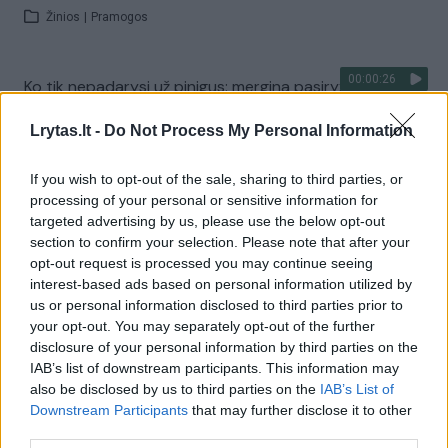
Žinios
|
Pramogos
00:00:26
Ko tik nepadarysi už pinigus: mergina pasiryžo itin
nemaloniam poelgiui
Lrytas.lt -
Do Not Process My Personal Information
Žinios
|
Pasaulis
If you wish to opt-out of the sale, sharing to third parties, or
processing of your personal or sensitive information for
00:02:27
Borato laikus primenantis skandalas: ir viskas dėl
targeted advertising by us, please use the below opt-out
reklamos
section to confirm your selection. Please note that after your
opt-out request is processed you may continue seeing
Žinios
|
Pramogos
interest-based ads based on personal information utilized by
us or personal information disclosed to third parties prior to
your opt-out. You may separately opt-out of the further
Širvintų grupuotė areštuota: 3 vaikinai grobė kurjerius
disclosure of your personal information by third parties on the
ir plėšė žmones
IAB’s list of downstream participants. This information may
also be disclosed by us to third parties on the
IAB’s List of
Žinios
|
Kriminalai
Downstream Participants
that may further disclose it to other
third parties.