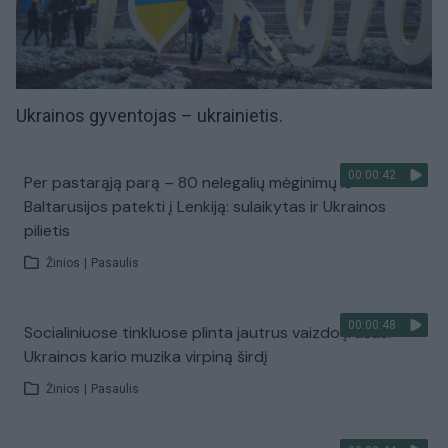
Ukrainos
gyventojas – ukrainietis.
00:00:42
Per pastarąją parą – 80 nelegalių mėginimų iš
Baltarusijos patekti į Lenkiją: sulaikytas ir Ukrainos
pilietis
Žinios
|
Pasaulis
00:00:48
Socialiniuose tinkluose plinta jautrus vaizdo įrašas:
Ukrainos kario muzika virpiną širdį
Žinios
|
Pasaulis