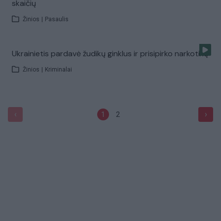
skaičių
Žinios
|
Pasaulis
Ukrainietis pardavė žudikų ginklus ir prisipirko narkotikų
Žinios
|
Kriminalai
‹
›
1
2