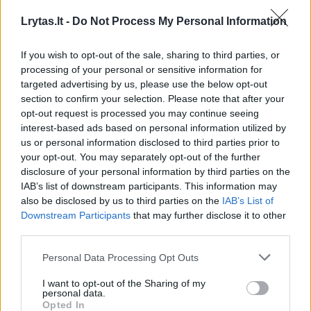
Žinios
|
Augintinis
Lrytas.lt -
Do Not Process My Personal Information
If you wish to opt-out of the sale, sharing to third parties, or
00:01:24
Iš Mariupolio ištrūkusi ukrainietė pasidalino
processing of your personal or sensitive information for
išgyvenimais: meldėsi, kad sūnaus kančios greičiau
targeted advertising by us, please use the below opt-out
baigtųsi
section to confirm your selection. Please note that after your
opt-out request is processed you may continue seeing
Žinios
|
Pasaulis
interest-based ads based on personal information utilized by
us or personal information disclosed to third parties prior to
your opt-out. You may separately opt-out of the further
00:00:38
Užfiksuota džiaugsmo kupina akimirka: ukrainietis
disclosure of your personal information by third parties on the
berniukas susitiko su garsiu futbolininku
IAB’s list of downstream participants. This information may
also be disclosed by us to third parties on the
IAB’s List of
Žinios
|
Sportas
Downstream Participants
that may further disclose it to other
third parties.
00:01:10
Sulaikytas vagystėmis įtariamas Ukrainos pilietis:
Personal Data Processing Opt Outs
pavogė 26 mobiliojo ryšio telefonus „Apple iPhone“
I want to opt-out of the Sharing of my
personal data.
Žinios
|
Lietuvos diena
Opted In