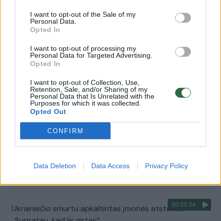
I want to opt-out of the Sale of my
00:02:04
Užsidirbti į Kauną atvykusiam ukrainiečiui už tautiečių
Personal Data.
Opted In
nužudymą – ilga nelaisvė
I want to opt-out of processing my
Žinios
|
Kriminalai
Personal Data for Targeted Advertising.
Opted In
00:02:29
I want to opt-out of Collection, Use,
Meilė futbolui pakeitė gyvenimą: ukrainietis garsina
Retention, Sale, and/or Sharing of my
Vilkiją visoje Lietuvoje
Personal Data that Is Unrelated with the
Purposes for which it was collected.
Opted Out
Žinios
|
Sportas
CONFIRM
00:00:41
Į kaltinamųjų suolą sės dviejų tautiečių nužudymu
Kaune įtariamas ukrainietis
Data Deletion
Data Access
Privacy Policy
Žinios
|
Kriminalai
00:03:34
Ukrainiečio smurtu apkaltintas įmonės atstovas:
„Supratau, kad jis girtas“