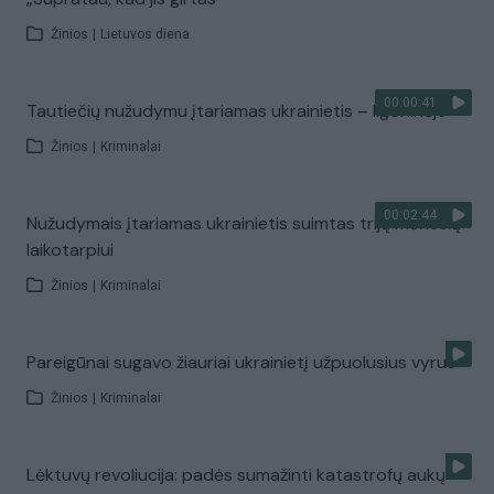
Žinios
|
Lietuvos diena
00:00:41
Tautiečių nužudymu įtariamas ukrainietis – ligoninėje
Žinios
|
Kriminalai
00:02:44
Nužudymais įtariamas ukrainietis suimtas trijų mėnesių
laikotarpiui
Žinios
|
Kriminalai
Pareigūnai sugavo žiauriai ukrainietį užpuolusius vyrus
Žinios
|
Kriminalai
Lėktuvų revoliucija: padės sumažinti katastrofų aukų