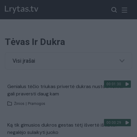
Tėvas Ir Dukra
Visi įrašai
00:01:30
Genialus tėčio triukas privertė dukras nustoti verkti:
gali praversti daug kam
Žinios
|
Pramogos
00:00:29
Ką tik gimusios dukros gestas tėtį išvertė iš koto:
negalėjo sulaikyti juoko