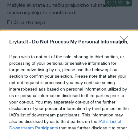
00:01:57
Mažylės akistata su tėčiu prajuokino tūkstančius:
mama negalėjo to nenufilmuoti
Žinios
|
Pramogos
Lrytas.lt -
Do Not Process My Personal Information
00:03:42
Nuotakos tėvo poelgis vestuvėse tapo sensacija –
svečiai skandavo jo vardą
If you wish to opt-out of the sale, sharing to third parties, or
Žinios
|
Gyvenimo būdas
processing of your personal or sensitive information for
targeted advertising by us, please use the below opt-out
section to confirm your selection. Please note that after your
00:00:51
Vos kelioms minutėms išėjęs vyras vėliau namuose
opt-out request is processed you may continue seeing
interest-based ads based on personal information utilized by
išvydo pragarišką vaizdą
us or personal information disclosed to third parties prior to
Žinios
|
Gyvenimo būdas
your opt-out. You may separately opt-out of the further
disclosure of your personal information by third parties on the
IAB’s list of downstream participants. This information may
00:00:49
Šokiruojantis elgesys – tėvas savo dukrą pririšo prie
also be disclosed by us to third parties on the
IAB’s List of
Downstream Participants
that may further disclose it to other
automobilio galo
third parties.