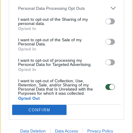
Žinios
|
Auto
Personal Data Processing Opt Outs
I want to opt-out of the Sharing of my
00:00:57
Su mergina pasisveikinęs vaikinas vėliau pabūgo dėl
personal data.
savo gyvybės
Opted In
Žinios
|
Pasaulis
I want to opt-out of the Sale of my
Personal Data.
Opted In
00:04:04
Kol dar ne vėlu: jausminga tėvo ir dukros akimirka
I want to opt-out of processing my
Personal Data for Targeted Advertising.
suvirpino tūkstančių širdis
Opted In
Žinios
|
Gyvenimo būdas
I want to opt-out of Collection, Use,
Retention, Sale, and/or Sharing of my
Personal Data that Is Unrelated with the
Purposes for which it was collected.
00:01:00
Tokios dukros vargu, ar norėtų kiekvienas tėvas – vyrą
Opted Out
vis sukausto baimė
CONFIRM
Žinios
|
Pramogos
Data Deletion
Data Access
Privacy Policy
00:01:14