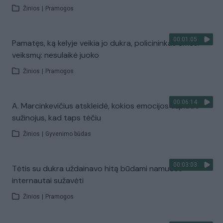
Žinios
|
Pramogos
00:01:05
Pamatęs, ką kelyje veikia jo dukra, policininkas ėmėsi
veiksmų: nesulaikė juoko
Žinios
|
Pramogos
00:06:14
A. Marcinkevičius atskleidė, kokios emocijos užplūdo
sužinojus, kad taps tėčiu
Žinios
|
Gyvenimo būdas
00:03:03
Tėtis su dukra uždainavo hitą būdami namuose –
internautai sužavėti
Žinios
|
Pramogos