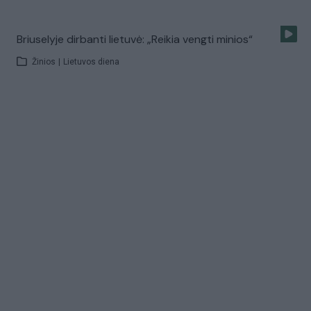
Briuselyje dirbanti lietuvė: „Reikia vengti minios“
Žinios
|
Lietuvos diena