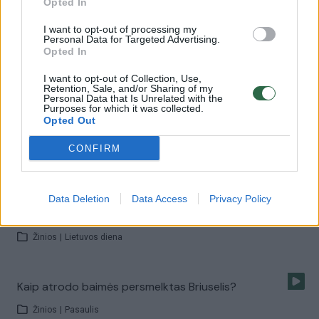
Opted In
Žinios
|
Pasaulis
I want to opt-out of processing my
Personal Data for Targeted Advertising.
Jeruzalė sukrėsta: baiminamasi naujų išpuolių
Opted In
Žinios
|
Pasaulis
I want to opt-out of Collection, Use,
Retention, Sale, and/or Sharing of my
Personal Data that Is Unrelated with the
Purposes for which it was collected.
Opted Out
Belgija perspėja: teroristai jau keliauja į Europą
Žinios
|
Pasaulis
CONFIRM
Pasiruošimas terorui: kaip randami paslėpti
Data Deletion
Data Access
Privacy Policy
sprogmenys?
Žinios
|
Lietuvos diena
Kaip atrodo baimės persmelktas Briuselis?
Žinios
|
Pasaulis