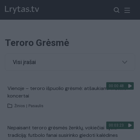
Teroro Grėsmė
Visi įrašai
00:00:48
Vienoje – teroro išpuolio grėsmė: atšaukiami T. Swift
koncertai
Žinios
|
Pasaulis
00:03:23
Nepaisant teroro grėsmės ženklų, vokiečiai tęsia
tradiciją: futbolo fanai susirinko giedoti kalėdines