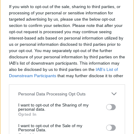
If you wish to opt-out of the sale, sharing to third parties, or
00:00:43
Ukrainos saugumas: Nadežda Savčenko planavo teroro
processing of your personal or sensitive information for
atakas
targeted advertising by us, please use the below opt-out
section to confirm your selection. Please note that after your
Žinios
|
Pasaulis
opt-out request is processed you may continue seeing
interest-based ads based on personal information utilized by
us or personal information disclosed to third parties prior to
00:01:12
Padėkos diena sėja baimę dėl naujų teroro aktų JAV
your opt-out. You may separately opt-out of the further
disclosure of your personal information by third parties on the
Žinios
|
Pasaulis
IAB’s list of downstream participants. This information may
also be disclosed by us to third parties on the
IAB’s List of
Downstream Participants
that may further disclose it to other
00:00:38
Prie „Borussia“ autobuso įvyko trys sprogimai: mačas
third parties.
atšauktas, žaidėjas sužeistas
Personal Data Processing Opt Outs
Žinios
|
Sportas
I want to opt-out of the Sharing of my
personal data.
Opted In
Užkirstas kelias teroro aktui Belgijoje: vyras norėjo
įvažiuoti į minią
I want to opt-out of the Sale of my
Personal Data.