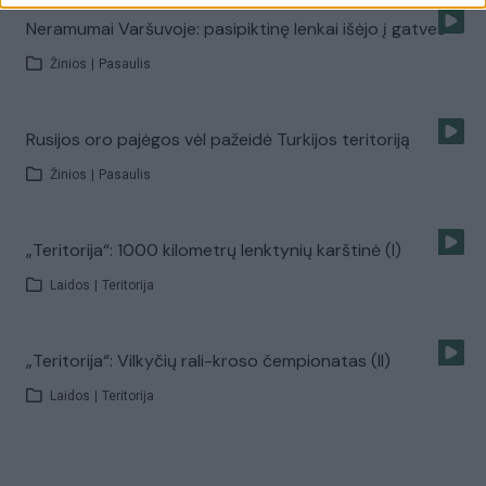
Neramumai Varšuvoje: pasipiktinę lenkai išėjo į gatves
Žinios
|
Pasaulis
Rusijos oro pajėgos vėl pažeidė Turkijos teritoriją
Žinios
|
Pasaulis
„Teritorija“: 1000 kilometrų lenktynių karštinė (I)
Laidos
|
Teritorija
„Teritorija“: Vilkyčių rali-kroso čempionatas (II)
Laidos
|
Teritorija