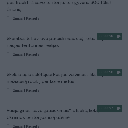
pasitraukti iš savo teritorijų: ten gyvena 300 tūkst.
žmonių
Žinios
|
Pasaulis
00:00:38
Skambus S. Lavrovo pareiškimas: esą reikia pripažinti
naujas teritorines realijas
Žinios
|
Pasaulis
00:00:50
Skelbia apie sulėtėjusį Rusijos veržimąsi: fiksuoja
mažiausią rodiklį per kone metus
Žinios
|
Pasaulis
00:00:37
Rusija giriasi savo „pasiekimais“: atsakė, kokią dalį
Ukrainos teritorijos esą užėmė
Žinios
|
Pasaulis