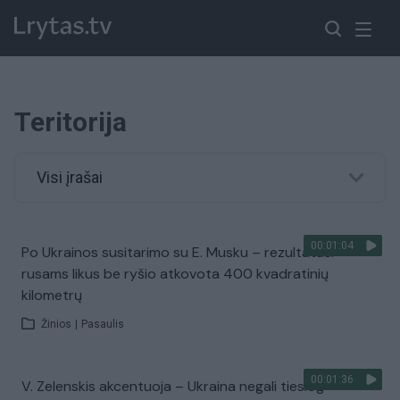
Teritorija
Visi įrašai
00:01:04
Po Ukrainos susitarimo su E. Musku – rezultatas:
rusams likus be ryšio atkovota 400 kvadratinių
kilometrų
Žinios
|
Pasaulis
00:01:36
V. Zelenskis akcentuoja – Ukraina negali tiesiog