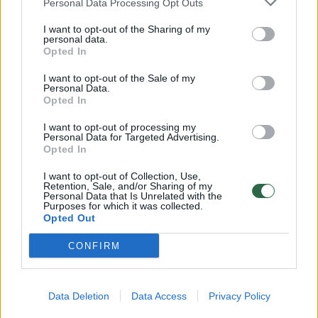
Personal Data Processing Opt Outs
Rusijai Ukrainos teritorijų
I want to opt-out of the Sharing of my
Žinios
|
Pasaulis
personal data.
Opted In
I want to opt-out of the Sale of my
00:00:32
Penkios valstybės pasidalino Kaspijos jūrą: Iranas
Personal Data.
Opted In
laikomas susitarimo pralaimėtoju
Žinios
|
Pasaulis
I want to opt-out of processing my
Personal Data for Targeted Advertising.
Opted In
00:01:55
Karvės kelionės istorija – nuklydusi į Serbijos teritoriją
I want to opt-out of Collection, Use,
Retention, Sale, and/or Sharing of my
vos liko gyva
Personal Data that Is Unrelated with the
Purposes for which it was collected.
Žinios
|
Pasaulis
Opted Out
CONFIRM
00:04:16
Rengiamas Valstybės teritorijos bendrasis planas
Žinios
|
Lietuvos diena
Data Deletion
Data Access
Privacy Policy