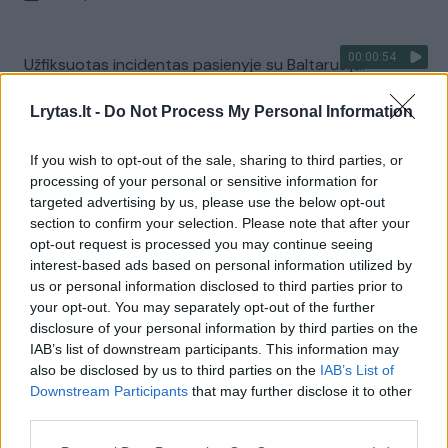
00:00:54
Užfiksuotas incidentas pasienyje su Baltarusija:
patruliuojantis pareigūnas įžengė į Lietuvos teritoriją
Lrytas.lt -
Do Not Process My Personal Information
Žinios
|
Lietuvos diena
If you wish to opt-out of the sale, sharing to third parties, or
processing of your personal or sensitive information for
00:03:33
Ukrainos atkovotose teritorijose – šokiruojantys
targeted advertising by us, please use the below opt-out
radiniai: aptinkama vis daugiau kapaviečių
section to confirm your selection. Please note that after your
opt-out request is processed you may continue seeing
Žinios
|
Pasaulis
interest-based ads based on personal information utilized by
us or personal information disclosed to third parties prior to
your opt-out. You may separately opt-out of the further
00:03:20
Tikslo link: Ukraina iš Rusijos pajėgų atkovojo 2 tūkst.
disclosure of your personal information by third parties on the
kvadratinių kilometrų teritorijos
IAB’s list of downstream participants. This information may
also be disclosed by us to third parties on the
IAB’s List of
Žinios
|
Pasaulis
Downstream Participants
that may further disclose it to other
third parties.
00:01:22
V. Zelenskis griežtai atkirto siūlantiesiems perleisti