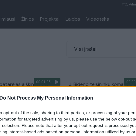
1°C, Viln
rimiausi
Žinios
Projektai
Laidos
Videoteka
Visi įrašai
00:01:05
00:00
patarėjas aiškinasi dėl
J. Bideno teisininkų komanda a
umaišties: įslaptinti
daugiau įslaptintų dokumentų
Do Not Process My Personal Information
ai buvo netyčia padėti
prezidentas tikina apie juos n
Žinios
|
Pasaulis
to opt-out of the sale, sharing to third parties, or processing of your per
Pasaulis
formation for targeted advertising by us, please use the below opt-out s
r selection. Please note that after your opt-out request is processed y
eing interest-based ads based on personal information utilized by us or
00:13:11
00:04