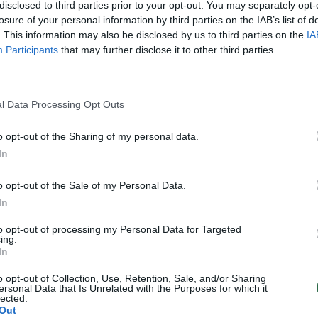
as apie Prezidentūros
Eilės prie teisininkų durų – ž
disclosed to third parties prior to your opt-out. You may separately opt-
: „Sutrypė mano
tai vienintelė galimybė
losure of your personal information by third parties on the IAB’s list of
. This information may also be disclosed by us to third parties on the
IA
vimą būti teisininku“
Žinios
|
Lietuvos diena
Participants
that may further disclose it to other third parties.
Lietuvos diena
l Data Processing Opt Outs
o opt-out of the Sharing of my personal data.
In
o opt-out of the Sale of my Personal Data.
In
to opt-out of processing my Personal Data for Targeted
ing.
In
o opt-out of Collection, Use, Retention, Sale, and/or Sharing
ersonal Data that Is Unrelated with the Purposes for which it
lected.
Out