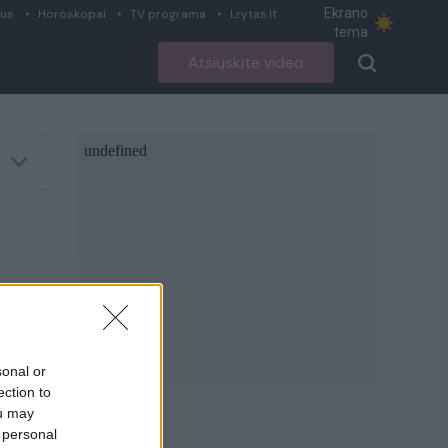
Ekrano
ius
Horoskopai
TV programa
Lrytas.lt
tema
Atsiųskite video
sonal or
ection to
ou may
 personal