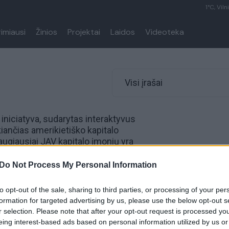
1°C, Viln
rimiausi
Žinios
Projektai
Laidos
Videoteka
Visi įrašai
iniciatyva, sudarytas interaktyvus
ančias amerikietiško kapitalo
ugiausiai JAV kapitalo įmonių yra
IT sektorių. Registruotų įmonių
daugiau nei 11 tūkst. darbuotojų.
Do Not Process My Personal Information
1 JAV kompanija bei jų padaliniai.
 per 100 veikiančių JAV bendrovių
to opt-out of the sale, sharing to third parties, or processing of your per
formation for targeted advertising by us, please use the below opt-out s
r selection. Please note that after your opt-out request is processed y
eing interest-based ads based on personal information utilized by us or