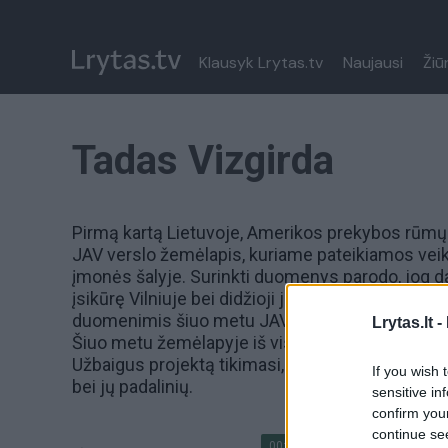
Klausyk Lrytas.tv
Naujausi
Žiū
Tadas Vizgirda
Pirmą kartą Lietuvoje, Amerikos prekybos rūmų 
JAV verslo žemėlapis, kuriame pateikiamos veiki
įmonės šalyje. Surinkti duomenys parodo, jog da
įsikūrę Vilniuje bei didžioji jų dalis atstovauja 
duomenimis šiuo metu JAV kompanijos įdarbina 
Lrytas.lt -
Šiuo metu žemėlapyje iš viso yra užregistruota 8
Užbaigus projektą tikimasi, jog žemėlapyje bus
If you wish 
bei jų padalinių.
sensitive in
confirm you
continue se
00:01:41