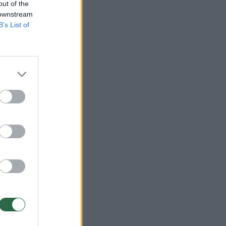
out of the
 downstream
B’s List of