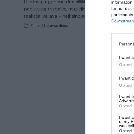
Į Lietuvą atgabenus kosmose
information 
pabuvusią trispalvę, muziejininko
further disc
participants
reakcija: vėliava – neįkainojama
Downstream 
Žinios
|
Lietuvos diena
Persona
I want t
Opted 
I want t
Opted 
I want 
Advertis
Opted 
I want t
of my P
was col
Opted 