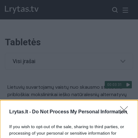
Tabletės
Visi įrašai
00:03:31
Lietuvių suvartojamų vaistų nuo skausmo statistika
pribloškia: mokslininkai ieško natūralesnių alternatyvų
Žinios
|
Lietuvos diena
Lrytas.lt -
Do Not Process My Personal Information
00:00:43
Po abortų draudimo JAV – naujas sprendimas:
If you wish to opt-out of the sale, sharing to third parties, or
vaistinėms leista prekiauti gyvybę nutraukiančiomis
processing of your personal or sensitive information for