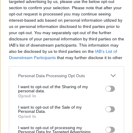
targeted advertising by us, please use the below opt-out
tabletėmis
section to confirm your selection. Please note that after your
Žinios
|
Pasaulis
opt-out request is processed you may continue seeing
interest-based ads based on personal information utilized by
us or personal information disclosed to third parties prior to
00:01:26
Vilniečiams pradedamos dalinti kalio jodido tabletės:
your opt-out. You may separately opt-out of the further
disclosure of your personal information by third parties on the
gyventojų prašoma nedelsti
IAB’s list of downstream participants. This information may
Žinios
|
Lietuvos diena
also be disclosed by us to third parties on the
IAB’s List of
Downstream Participants
that may further disclose it to other
third parties.
00:00:47
Pietų Korėjoje sergančius COVID-19 gydys „Paxlovid“
Personal Data Processing Opt Outs
tabletėmis: veiksmingumas prieš omikron – 90 proc.
I want to opt-out of the Sharing of my
Žinios
|
Pasaulis
personal data.
Opted In
00:01:10
JAV džiugina tyrimų rezultatais: tabletės nuo COVID-
I want to opt-out of the Sale of my
Personal Data.
19 perpus sumažina mirties riziką
Opted In
Žinios
|
Pasaulis
I want to opt-out of processing my
Personal Data for Targeted Advertising.