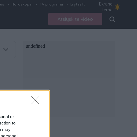
Ekrano
ius
Horoskopai
TV programa
Lrytas.lt
tema
Atsiųskite video
sonal or
ection to
ou may
 personal