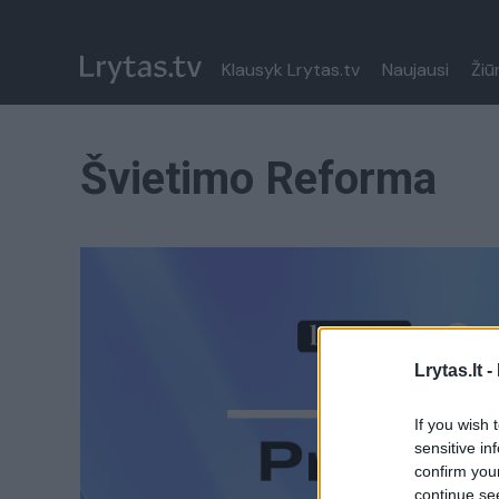
Klausyk Lrytas.tv
Naujausi
Žiū
Švietimo Reforma
Lrytas.lt -
If you wish 
sensitive in
confirm you
continue se