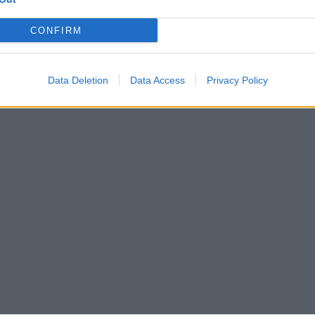
Žinios
|
Lietuvos diena
CONFIRM
ersitetas: kol lietuviai
Fabijoniškių mokiniai politikų p
uomiai šluosto nosis
leisti baigti mokyklą
Data Deletion
Data Access
Privacy Policy
Pasaulis
Žinios
|
Lietuvos diena