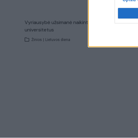
Vyriausybė užsimanė naikinti
Aalto univ
universitetus
delsia, s
Žinios
|
Lietuvos diena
Žinios
|