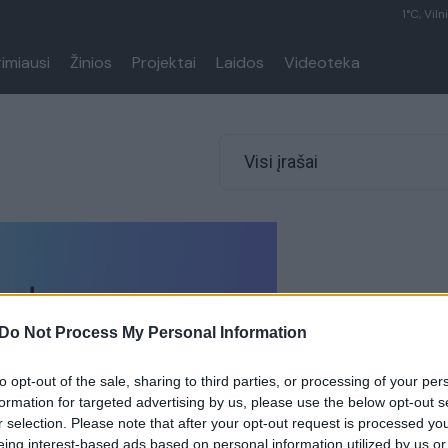
1°C, Viln
rimiausi
Žinios
Projektai
Laidos
Videoteka
Visi įrašai
Do Not Process My Personal Information
to opt-out of the sale, sharing to third parties, or processing of your per
formation for targeted advertising by us, please use the below opt-out s
r selection. Please note that after your opt-out request is processed y
eing interest-based ads based on personal information utilized by us or