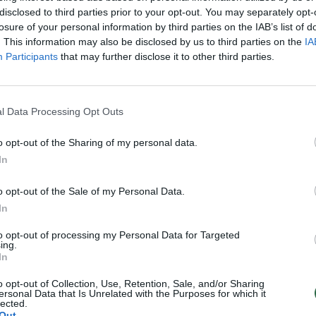
disclosed to third parties prior to your opt-out. You may separately opt-
losure of your personal information by third parties on the IAB’s list of
. This information may also be disclosed by us to third parties on the
IA
Participants
that may further disclose it to other third parties.
l Data Processing Opt Outs
00:01:08
00:01
ės-Nielsen susitikime su
Seimas patvirtino valstybinių
o opt-out of the Sharing of my personal data.
u – švietimo reformos
universitetų optimizavimo pla
In
Žinios
|
Lietuvos diena
o opt-out of the Sale of my Personal Data.
Lietuvos diena
In
to opt-out of processing my Personal Data for Targeted
ing.
In
00:05:54
00:01
ė Dalia Grybauskaitė:
Universitetai vienijasi: reforma
umaištis jau kelia nerimą
mokslo įstaigų mažinimo vadin
o opt-out of Collection, Use, Retention, Sale, and/or Sharing
ersonal Data that Is Unrelated with the Purposes for which it
skubotomis
Lietuvos diena
lected.
Out