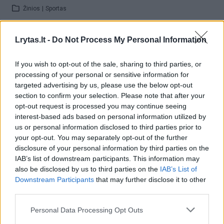
Žinios
|
Sportas
Lrytas.lt -
Do Not Process My Personal Information
00:00:34
Italijoje baigėsi šio sezono šuolių į vandenį nuo uolų
pasaulio turas: titulus iškovojo favoritai
If you wish to opt-out of the sale, sharing to third parties, or
Žinios
|
Sportas
processing of your personal or sensitive information for
targeted advertising by us, please use the below opt-out
section to confirm your selection. Please note that after your
00:00:37
Kvapą gniaužiančios šuolių į vandenį varžybos:
opt-out request is processed you may continue seeing
interest-based ads based on personal information utilized by
sportininkai nuo 21 metro platformos nėrė į Adrijos jūrą
us or personal information disclosed to third parties prior to
Žinios
|
Sportas
your opt-out. You may separately opt-out of the further
disclosure of your personal information by third parties on the
IAB’s list of downstream participants. This information may
00:03:40
Praūžė „Red Bull Cliff“ nardymo pasaulio serija: dalyvių
also be disclosed by us to third parties on the
IAB’s List of
Downstream Participants
that may further disclose it to other
drąsa gniaužia kvapą
third parties.
Žinios
|
Sportas
Personal Data Processing Opt Outs