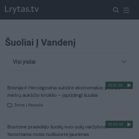
Šuoliai Į Vandenį
Visi įrašai
00:01:00
Bosnija ir Hercegovina subūrė ekstremalus: prie 20
metrų aukščio krioklio – įspūdingi šuoliai
Žinios
|
Pasaulis
00:00:44
Bostone prasidėjo šuolių nuo uolų varžybos:
favoritams nosis nušluostė jaunimas