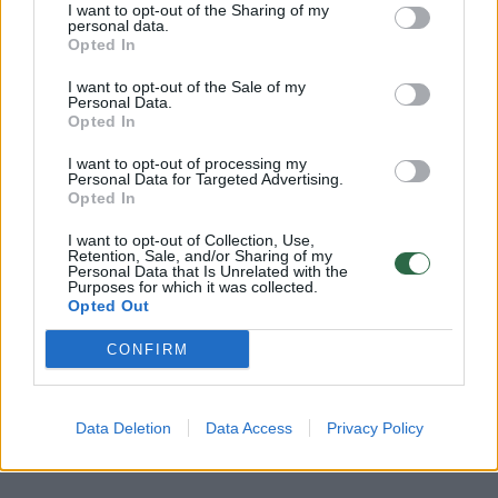
I want to opt-out of the Sharing of my
00:01:11
Sostinėje surengtas šunų šuolių į vandenį turnyras
personal data.
Opted In
Žinios
|
Augintinis
I want to opt-out of the Sale of my
Personal Data.
Opted In
00:00:40
Kūnu prabėgs šiurpuliukai: drąsuolis atliko stulbinamai
sunkų šuolį į vandenį
I want to opt-out of processing my
Personal Data for Targeted Advertising.
Žinios
|
Sportas
Opted In
I want to opt-out of Collection, Use,
Retention, Sale, and/or Sharing of my
Svaiginantys šuoliai žemyn „Red Bull Cliff Diving“
Personal Data that Is Unrelated with the
Purposes for which it was collected.
čempionate
Opted Out
Žinios
|
Pasaulis
CONFIRM
Data Deletion
Data Access
Privacy Policy