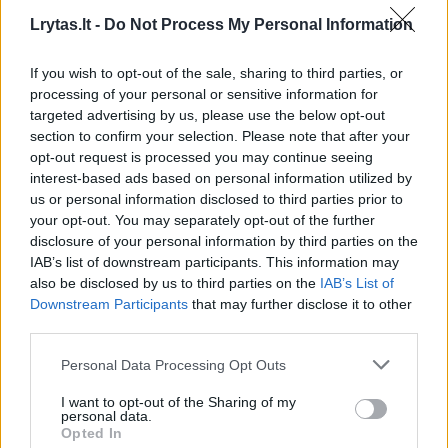
pamėgti
Lrytas.lt -
Do Not Process My Personal Information
Žinios
|
Auto
If you wish to opt-out of the sale, sharing to third parties, or
processing of your personal or sensitive information for
00:00:42
targeted advertising by us, please use the below opt-out
Vilniuje „Mercedes Benz“ ir „Subaru“ avarijos metu žuvo
section to confirm your selection. Please note that after your
žmogus
opt-out request is processed you may continue seeing
Žinios
|
Lietuvos diena
interest-based ads based on personal information utilized by
us or personal information disclosed to third parties prior to
your opt-out. You may separately opt-out of the further
00:01:05
disclosure of your personal information by third parties on the
Metų tėvas! Aklam sūnui leido pajusti, ką reiškia
IAB’s list of downstream participants. This information may
vairuoti „Subaru WRX“
also be disclosed by us to third parties on the
IAB’s List of
Žinios
|
Pasaulis
Downstream Participants
that may further disclose it to other
third parties.
Personal Data Processing Opt Outs
Per avariją Vilniaus pakraštyje sužeista moteris, variklis
skrido 30 metrų
I want to opt-out of the Sharing of my
personal data.
Žinios
|
Lietuvos diena
Opted In