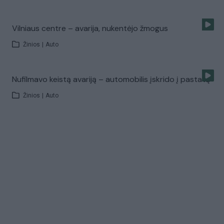
Vilniaus centre – avarija, nukentėjo žmogus
Žinios
|
Auto
Nufilmavo keistą avariją – automobilis įskrido į pastatą
Žinios
|
Auto