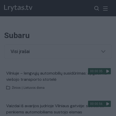
Subaru
Visi įrašai
00:00:35
Vilniuje – lengvųjų automobilių susidūrimas: apgadinta
viešojo transporto stotelė
Žinios
|
Lietuvos diena
00:00:56
Vaizdai iš avarijos judrioje Vilniaus gatvėje: susidūrus
penkiems automobiliams sustojo eismas