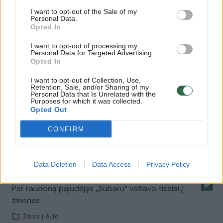
I want to opt-out of the Sale of my
Personal Data.
Užfiksavo kelių erelį – tik per plauką išvengė avarijos
Opted In
Žinios
|
Videobumas
I want to opt-out of processing my
Personal Data for Targeted Advertising.
Opted In
Suniokotame „Subaru“ pareigūnai aptiko netikėtą
I want to opt-out of Collection, Use,
svečią
Retention, Sale, and/or Sharing of my
Personal Data that Is Unrelated with the
Purposes for which it was collected.
Žinios
|
Auto
Opted Out
CONFIRM
Avariją sukėlęs girtas vairuotojas: degtinę gėrėm trise
Žinios
|
Kriminalai
Data Deletion
Data Access
Privacy Policy
Per raudoną pajudėjęs „Subaru“ važiavo tiesiai į
žmones
Žinios
|
Auto