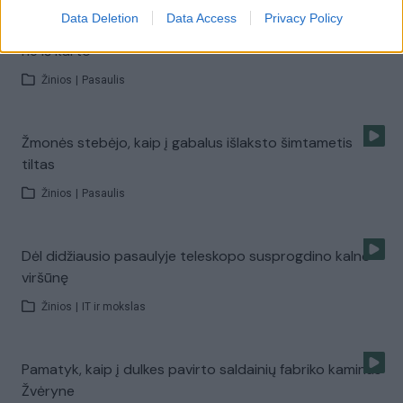
Data Deletion
Data Access
Privacy Policy
Kietas riešutėlis: pastatą Kryme pavyko susprogdinti
ne iš karto
Žinios
|
Pasaulis
Žmonės stebėjo, kaip į gabalus išlaksto šimtametis
tiltas
Žinios
|
Pasaulis
Dėl didžiausio pasaulyje teleskopo susprogdino kalno
viršūnę
Žinios
|
IT ir mokslas
Pamatyk, kaip į dulkes pavirto saldainių fabriko kaminas
Žvėryne