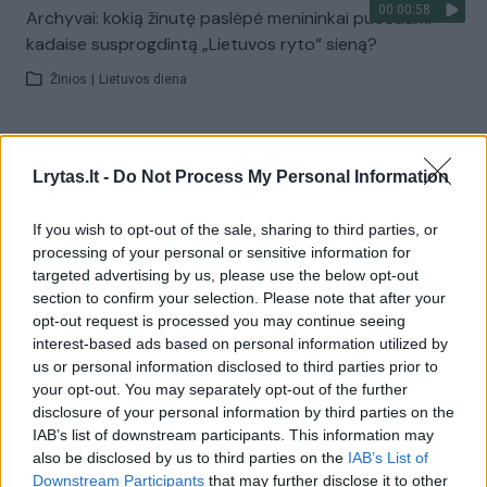
00:00:58
Archyvai: kokią žinutę paslėpė menininkai puošdami
kadaise susprogdintą „Lietuvos ryto“ sieną?
Žinios
|
Lietuvos diena
00:01:19
Archyvai: kas susprogdino „Lietuvos rytą“?
Lrytas.lt -
Do Not Process My Personal Information
Žinios
|
Lietuvos diena
If you wish to opt-out of the sale, sharing to third parties, or
processing of your personal or sensitive information for
JAV susprogdino nenaudojamų pastatų kompleksą
targeted advertising by us, please use the below opt-out
section to confirm your selection. Please note that after your
Žinios
|
Pasaulis
opt-out request is processed you may continue seeing
interest-based ads based on personal information utilized by
us or personal information disclosed to third parties prior to
Tel Avive susprogdintas vienas svarbiausių tiltų
your opt-out. You may separately opt-out of the further
disclosure of your personal information by third parties on the
Žinios
|
Pasaulis
IAB’s list of downstream participants. This information may
also be disclosed by us to third parties on the
IAB’s List of
Downstream Participants
that may further disclose it to other