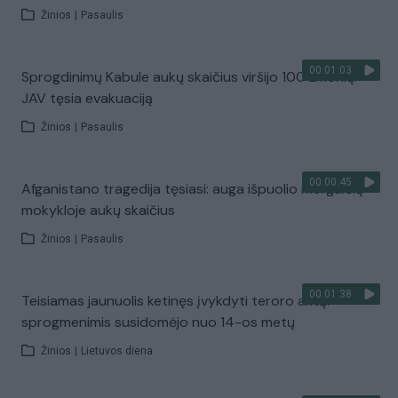
Žinios
|
Pasaulis
00:01:03
Sprogdinimų Kabule aukų skaičius viršijo 100 žmonių:
JAV tęsia evakuaciją
Žinios
|
Pasaulis
00:00:45
Afganistano tragedija tęsiasi: auga išpuolio mergaičių
mokykloje aukų skaičius
Žinios
|
Pasaulis
00:01:38
Teisiamas jaunuolis ketinęs įvykdyti teroro aktą:
sprogmenimis susidomėjo nuo 14-os metų
Žinios
|
Lietuvos diena