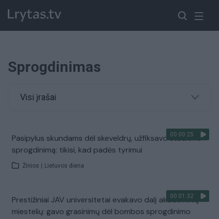
Sprogdinimas
Visi įrašai
00:00:25
Pasipylus skundams dėl skeveldrų, užfiksavo stadiono
sprogdinimą: tikisi, kad padės tyrimui
Žinios
|
Lietuvos diena
00:01:32
Prestižiniai JAV universitetai evakavo dalį akademinių
miestelių: gavo grasinimų dėl bombos sprogdinimo