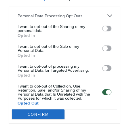
Turkijoje uždrausta rodyti teroro išpuolių nuotraukas
third parties.
Žinios
|
Pasaulis
Personal Data Processing Opt Outs
I want to opt-out of the Sharing of my
Vyras prieš pat nosį užfiksavo pražūtingą sprogimą
personal data.
Opted In
Mariupolyje
Žinios
|
Pasaulis
I want to opt-out of the Sale of my
Personal Data.
Opted In
Realybė šokiruoja: Donecko oro uostas prieš ir po
I want to opt-out of processing my
Personal Data for Targeted Advertising.
tragedijos
Opted In
Žinios
|
Pasaulis
I want to opt-out of Collection, Use,
Retention, Sale, and/or Sharing of my
Personal Data that Is Unrelated with the
Purposes for which it was collected.
JAV sulaikytas Kongresą sprogdinti planavęs vienišas
Opted Out
vilkas
CONFIRM
Žinios
|
Pasaulis