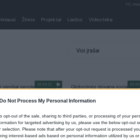
1°C, Viln
rimiausi
Žinios
Projektai
Laidos
Videoteka
Visi įrašai
00:04:21
00:03
 vienišai senolei prireikus
Globotinės dovana socialinės
agalbos socialinė
darbuotojos padėjėjai vadovu
Do Not Process My Personal Information
a atkirto, kad savaitgaliais
privertė krūptelėti
Žinios
|
Lietuvos diena
to opt-out of the sale, sharing to third parties, or processing of your per
Lietuvos diena
formation for targeted advertising by us, please use the below opt-out s
r selection. Please note that after your opt-out request is processed y
eing interest-based ads based on personal information utilized by us or
00:03:24