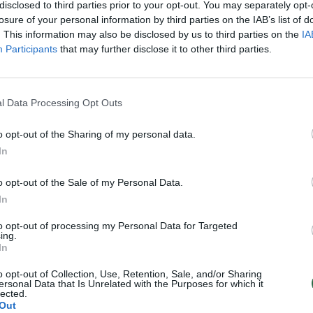
et medikus – į ligoninę
Trumpos žinios: girta moteris
disclosed to third parties prior to your opt-out. You may separately opt-
nuo bado išsekęs senolis
nužudyti socialinę darbuotoją
losure of your personal information by third parties on the IAB’s list of
. This information may also be disclosed by us to third parties on the
IA
Lietuvos diena
Žinios
|
Lietuvos diena
Participants
that may further disclose it to other third parties.
l Data Processing Opt Outs
ešis vaikus sušaldę tėvai
Socialinių darbuotojų kasdien
niekur nesikreipė
grasinimai užmušti
o opt-out of the Sharing of my personal data.
Lietuvos diena
Žinios
|
Lietuvos diena
In
o opt-out of the Sale of my Personal Data.
In
to opt-out of processing my Personal Data for Targeted
ing.
In
o opt-out of Collection, Use, Retention, Sale, and/or Sharing
ersonal Data that Is Unrelated with the Purposes for which it
lected.
Out