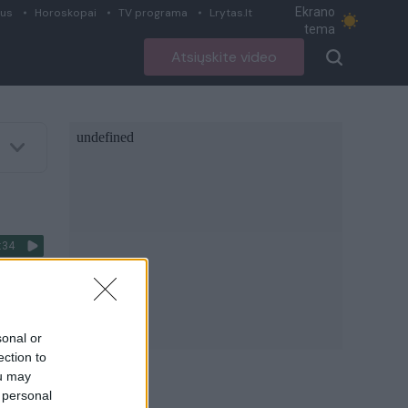
Ekrano
ius
Horoskopai
TV programa
Lrytas.lt
tema
Atsiųskite video
:34
s
sonal or
ection to
ou may
 personal