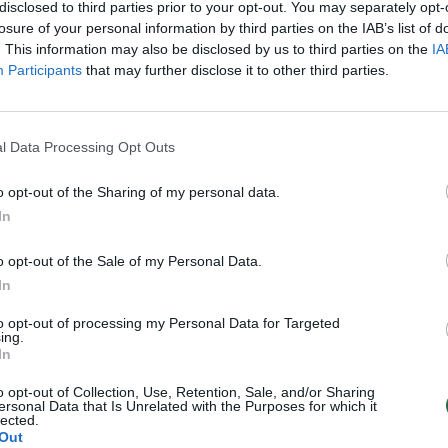
radingai nustebino savo
nemačiusiai merginai privertė
disclosed to third parties prior to your opt-out. You may separately opt-
sius gerbėjus
ašaroti visus
losure of your personal information by third parties on the IAB’s list of
. This information may also be disclosed by us to third parties on the
IA
Pramogos
Žinios
|
Pasaulis
Participants
that may further disclose it to other third parties.
sugalvojo originalų keršto
l Data Processing Opt Outs
štikimai merginai
Gyvenimo būdas
o opt-out of the Sharing of my personal data.
In
o opt-out of the Sale of my Personal Data.
In
to opt-out of processing my Personal Data for Targeted
ing.
In
o opt-out of Collection, Use, Retention, Sale, and/or Sharing
ersonal Data that Is Unrelated with the Purposes for which it
lected.
Out