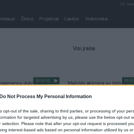
1°C, Viln
rimiausi
Žinios
Projektai
Laidos
Videoteka
Visi įrašai
00:00:52
00:01
taigmenos dukrai teko
Mažylės akistata su tėčiu praj
ž veido – šventę prisimins
tūkstančius: mama negalėjo t
Do Not Process My Personal Information
nenufilmuoti
Augintinis
Žinios
|
Pramogos
to opt-out of the sale, sharing to third parties, or processing of your per
formation for targeted advertising by us, please use the below opt-out s
r selection. Please note that after your opt-out request is processed y
00:01:48
a: aktorius Johhny
Siurprizas ilgai savo motinos
eing interest-based ads based on personal information utilized by us or