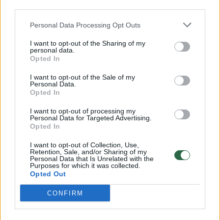
third parties.
Žinios
|
Lietuvos diena
Personal Data Processing Opt Outs
I want to opt-out of the Sharing of my
00:01:17
Apdovanoti geriausi šalies abiturientai: vieniems
personal data.
karantinas pakišo koją, o kitus gelbėjo
Opted In
Žinios
|
Lietuvos diena
I want to opt-out of the Sale of my
Personal Data.
Opted In
Gabiausi abiturientai apie savo pasiekimus kalba kukliai
I want to opt-out of processing my
Personal Data for Targeted Advertising.
Žinios
|
Lietuvos diena
Opted In
I want to opt-out of Collection, Use,
Retention, Sale, and/or Sharing of my
16-metė gavo tris šimtukus iš egzaminų
Personal Data that Is Unrelated with the
Purposes for which it was collected.
Opted Out
Žinios
|
Lietuvos diena
CONFIRM
Šimtukininkai negaili kritikos egzaminų rengėjams