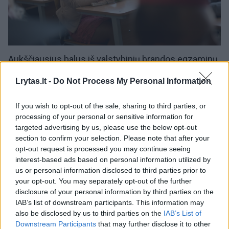
Aukščiausius balus iš valstybinių
brandos egzaminų
surinkę
abiturientai
vadinami šimtukininkais bei būna
apdovanojami. Įvertinimai paaiškėja po visos
Lrytas.lt -
Do Not Process My Personal Information
brandos egzaminų sesijos. Naujienas apie
pasiruošimą egzaminams, brandos egzaminų
If you wish to opt-out of the sale, sharing to third parties, or
tvarkaraščius ir rezultatas rasite rubrikoje
Švietimas
.
processing of your personal or sensitive information for
targeted advertising by us, please use the below opt-out
section to confirm your selection. Please note that after your
00:03:07
Apdovanoti gabiausi Vilniaus abiturientai: pasidalijo
opt-out request is processed you may continue seeing
interest-based ads based on personal information utilized by
įspūdžiais ir atsakė, ko palinkėtų kitiems
us or personal information disclosed to third parties prior to
Žinios
|
Lietuvos diena
your opt-out. You may separately opt-out of the further
disclosure of your personal information by third parties on the
IAB’s list of downstream participants. This information may
00:03:14
Geriausiųjų mokinių sąraše ir ukrainiečiai: atsakė, kokias
also be disclosed by us to third parties on the
IAB’s List of
Downstream Participants
that may further disclose it to other
kryptis renkasi šalies jaunimas