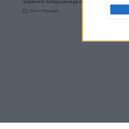
Šešiametė šokėja pavergė milijonus
Žinios
|
Pramogos