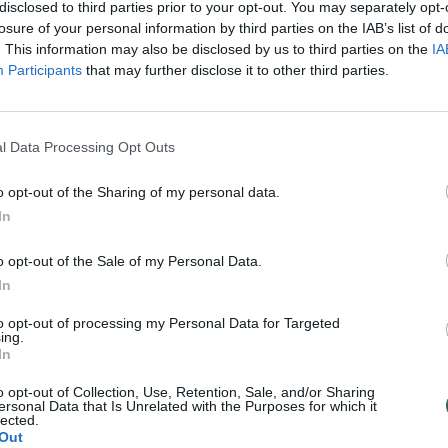
išpuolis: per šaudynes žuvo
prie Šiaurės Karolinos ieško di
disclosed to third parties prior to your opt-out. You may separately opt-
 tarp jų – buvęs
lėktuvo: juo skrido 8 asmenys
losure of your personal information by third parties on the IAB’s list of
. This information may also be disclosed by us to third parties on the
IA
as
Žinios
|
Pasaulis
Participants
that may further disclose it to other third parties.
Pasaulis
l Data Processing Opt Outs
00:00:36
00:00
merginos pergalė: nugalėjo
Šiurpūs vaizdai iš uragano užk
ir tapo imtynių čempione
Šiaurės Karolinos valstijos
o opt-out of the Sharing of my personal data.
Sportas
Žinios
|
Pasaulis
In
o opt-out of the Sale of my Personal Data.
In
raskantys protestai
JAV Šarlotės mieste dėl masin
to opt-out of processing my Personal Data for Targeted
vo vyro gyvybės
riaušių paskelbta nepaprastoji
ing.
padėtis
In
Pasaulis
Žinios
|
Pasaulis
o opt-out of Collection, Use, Retention, Sale, and/or Sharing
ersonal Data that Is Unrelated with the Purposes for which it
lected.
Out