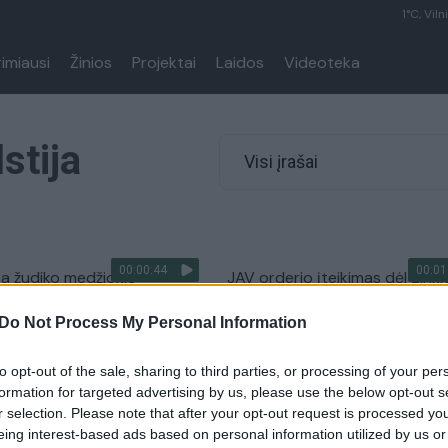
1°C, Viln
rimiausi
Žinios
Projektai
Laidos
Videoteka
stija
Visi įrašai
00:00:44
00:01
a žudiko medžioklė –
JAV orderio įteikimas dėl ginkl
is paspruko iš ligoninės: už
laikymo baigėsi tragedija: nuša
Do Not Process My Personal Information
ą siūlo 35 tūkst. dolerių
policininkai
Pasaulis
Žinios
|
Pasaulis
to opt-out of the sale, sharing to third parties, or processing of your per
formation for targeted advertising by us, please use the below opt-out s
r selection. Please note that after your opt-out request is processed y
00:00:50
00:00
arolinoje įvykdytas
JAV pakrančių apsaugos tarn
eing interest-based ads based on personal information utilized by us or