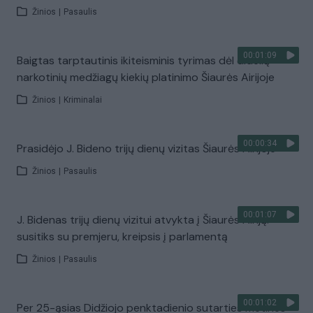
Žinios
|
Pasaulis
00:01:09
Baigtas tarptautinis ikiteisminis tyrimas dėl didelių
narkotinių medžiagų kiekių platinimo Šiaurės Airijoje
Žinios
|
Kriminalai
00:00:34
Prasidėjo J. Bideno trijų dienų vizitas Šiaurės Airijoje
Žinios
|
Pasaulis
00:01:07
J. Bidenas trijų dienų vizitui atvykta į Šiaurės Airiją:
susitiks su premjeru, kreipsis į parlamentą
Žinios
|
Pasaulis
00:01:02
Per 25-ąsias Didžiojo penktadienio sutarties metines