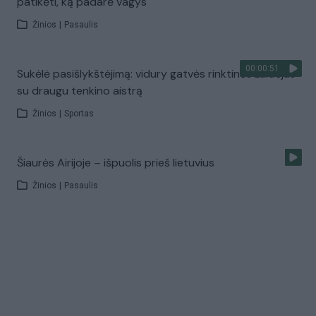
patikėti, ką padarė vagys
Žinios
|
Pasaulis
00:00:51
Sukėlė pasišlykštėjimą: vidury gatvės rinktinės žaidėjas
su draugu tenkino aistrą
Žinios
|
Sportas
Šiaurės Airijoje – išpuolis prieš lietuvius
Žinios
|
Pasaulis