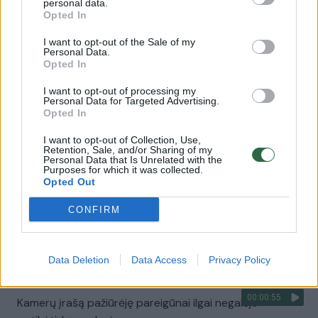
personal data.
Opted In
00:00:22
Dalyje Jungtinės Karalystės paskelbtas pavojaus
I want to opt-out of the Sale of my
signalas: siautėja smarkus vėjas
Personal Data.
Opted In
Žinios
|
Pasaulis
I want to opt-out of processing my
Personal Data for Targeted Advertising.
Opted In
00:01:05
Užfiksuotos riaušių Šiaurės Airijoje pasekmės: minia
sukilėlių padegė pagrobtą maršrutinį autobusą
I want to opt-out of Collection, Use,
Retention, Sale, and/or Sharing of my
Personal Data that Is Unrelated with the
Žinios
|
Pasaulis
Purposes for which it was collected.
Opted Out
00:01:46
CONFIRM
Šiaurės Airijoje per riaušes nužudyta įvykius stebėjusi
žurnalistė
Žinios
|
Pasaulis
Data Deletion
Data Access
Privacy Policy
00:00:55
Kamerų įrašą pažiūrėję pareigūnai ilgai negalėjo