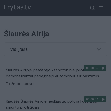
Šiaurės Airija
Visi įrašai
00:00:55
Šiaurės Airijoje paaštrėjo ksenofobiniai protestai:
demonstrantai padeginėjo automobilius ir pastatus
Žinios
|
Pasaulis
00:00:44
Riaušės Šiaurės Airijoje neslūgsta: policija kovoja su
smurto protrūkiais