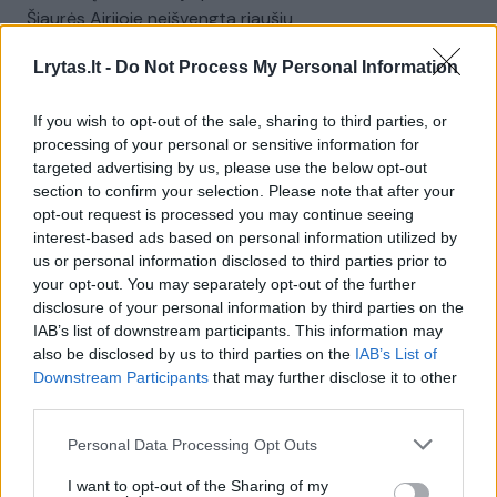
Šiaurės Airijoje neišvengta riaušių
Žinios
|
Pasaulis
Lrytas.lt -
Do Not Process My Personal Information
If you wish to opt-out of the sale, sharing to third parties, or
00:00:58
Šiaurės Airija išgyvena netektį: mirė buvęs pirmasis
processing of your personal or sensitive information for
premjeras D. Trimble
targeted advertising by us, please use the below opt-out
section to confirm your selection. Please note that after your
Žinios
|
Pasaulis
opt-out request is processed you may continue seeing
interest-based ads based on personal information utilized by
us or personal information disclosed to third parties prior to
00:02:35
JK pristatys įstatymą, kuriuo perrašys po „Brexit“ Š.
your opt-out. You may separately opt-out of the further
Airijai taikomas prekybos taisykles
disclosure of your personal information by third parties on the
IAB’s list of downstream participants. This information may
Žinios
|
Pasaulis
also be disclosed by us to third parties on the
IAB’s List of
Downstream Participants
that may further disclose it to other
third parties.
00:01:05
Gilėjant ginčui dėl „Brexit“, JK premjeras vyksta į
Šiaurės Airiją
Personal Data Processing Opt Outs
Žinios
|
Pasaulis
I want to opt-out of the Sharing of my