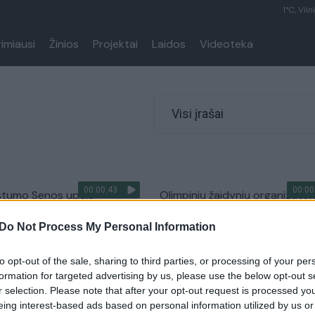
1°C, Viln
rimiausi
Žinios
Projektai
Laidos
Videoteka
Visi įrašai
00:00:43
00:00
štumo Senos upėje –
Olimpinių žaidynių organizatori
os olimpinių žaidynių
antrą dieną iš eilės atšaukė
Do Not Process My Personal Information
 varžybos
treniruotes Senos upėje: pate
priežastį
Pasaulis
to opt-out of the sale, sharing to third parties, or processing of your per
Žinios
|
Pasaulis
formation for targeted advertising by us, please use the below opt-out s
r selection. Please note that after your opt-out request is processed y
eing interest-based ads based on personal information utilized by us or
00:00:48
00:00