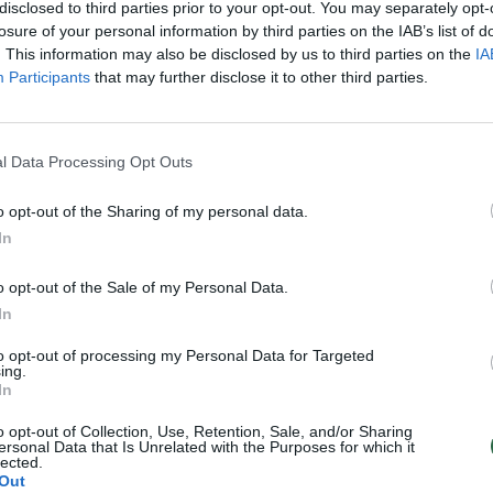
oje per gelbėjimo operaciją
Prancūzijoje Senos upėje įstri
disclosed to third parties prior to your opt-out. You may separately opt-
ltasis delfinas, kuris buvo
baltasis delfinas ištrauktas iš
losure of your personal information by third parties on the IAB’s list of
. This information may also be disclosed by us to third parties on the
IA
Senoje
vandens: juo rūpinasi keliolika
Participants
that may further disclose it to other third parties.
veterinarų
Pasaulis
Žinios
|
Pasaulis
l Data Processing Opt Outs
 skaičiuoja rekordinius
o opt-out of the Sharing of my personal data.
padarytus nuostolius
In
Pasaulis
o opt-out of the Sale of my Personal Data.
In
to opt-out of processing my Personal Data for Targeted
ing.
In
o opt-out of Collection, Use, Retention, Sale, and/or Sharing
ersonal Data that Is Unrelated with the Purposes for which it
lected.
Out