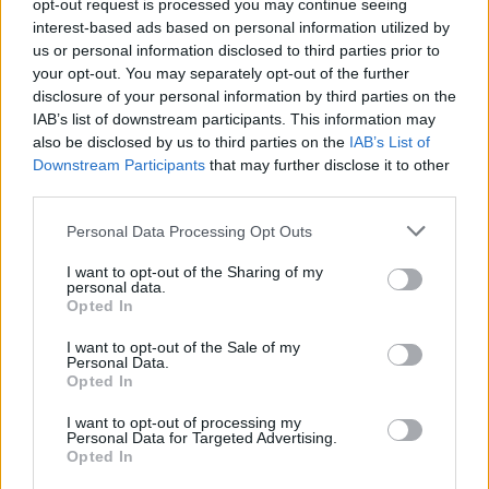
opt-out request is processed you may continue seeing
interest-based ads based on personal information utilized by
Gėjus „išdraskytašikniais“ išvadinusiam klebonui –
us or personal information disclosed to third parties prior to
nemalonumai
your opt-out. You may separately opt-out of the further
disclosure of your personal information by third parties on the
Žinios
|
Lietuvos diena
IAB’s list of downstream participants. This information may
also be disclosed by us to third parties on the
IAB’s List of
Downstream Participants
that may further disclose it to other
Šauktiniai piktinasi, jog jiems tarnauti gali tekti su gėjais
third parties.
Žinios
|
Lietuvos diena
Personal Data Processing Opt Outs
I want to opt-out of the Sharing of my
personal data.
M. Tyla apie „Ten Walls“: „Jo pasisakymai neturi
Opted In
pasiteisinimo“
I want to opt-out of the Sale of my
Žinios
|
Pramogos
Personal Data.
Opted In
I want to opt-out of processing my
R.Zilnys apie „Ten Walls“ karjerą: „Sugriuvo kaip kortų
Personal Data for Targeted Advertising.
namelis“
Opted In