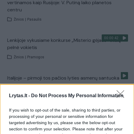
vertinamos kaip Rusijoje: V. Putiną laiko planetos
centru
Žinios
|
Pasaulis
00:00:42
Lenkijoje vykusiame konkurse „Misterio gėjaus“ titulą
pelnė vokietis
Žinios
|
Pramogos
Italijoje – pirmoji tos pačios lyties asmenų santuoka
Žinios
|
Pasaulis
Lrytas.lt -
Do Not Process My Personal Information
Eitynės „Už lygybę“: V. Šustausko raginimai, yra
If you wish to opt-out of the sale, sharing to third parties, or
sulaikytų
processing of your personal or sensitive information for
targeted advertising by us, please use the below opt-out
Žinios
|
Lietuvos diena
section to confirm your selection. Please note that after your