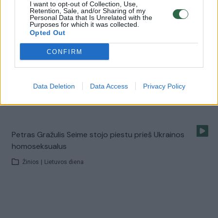
Žinios
|
Pramogos
I want to opt-out of Collection, Use,
Retention, Sale, and/or Sharing of my
Personal Data that Is Unrelated with the
Purposes for which it was collected.
Opted Out
Knyga apie karaliaus meilę karaliui įaudrino lietuvius
Žinios
|
Lietuvos diena
CONFIRM
Homoseksuali pasaka: kas neįtiko Semui? (III)
Data Deletion
Data Access
Privacy Policy
Laidos
|
24/7
Petras Gražulis Seime stojo piestu prieš Ukrainos
homoseksualus
Žinios
|
Lietuvos diena