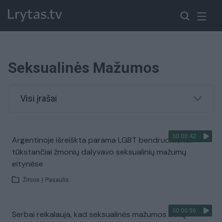
Seksualinės Mažumos
Visi įrašai
00:00:42
Argentinoje išreiškta parama LGBT bendruomenei:
tūkstančiai žmonių dalyvavo seksualinių mažumų
eitynėse
Žinios
|
Pasaulis
00:00:56
Serbai reikalauja, kad seksualinės mažumos būtų