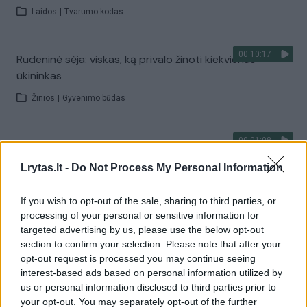
Laidos
|
Tvarumo kodas
00:10:17
Rudeninė sėja: viskas, ką privalo žinoti kiekvienas
ūkininkas
Žinios
|
Gyvenimo būdas
00:01:08
L. Liubertaitė įvardijo didžiausias klaidas, kurias daro
pradedantys sėti
Lrytas.lt -
Do Not Process My Personal Information
Žinios
|
Gyvenimo būdas
If you wish to opt-out of the sale, sharing to third parties, or
processing of your personal or sensitive information for
00:05:05
targeted advertising by us, please use the below opt-out
Parodė, kaip itin lengvai ir be daug žemių galima sodinti
section to confirm your selection. Please note that after your
daržoves ir gėles
opt-out request is processed you may continue seeing
Žinios
|
Gyvenimo būdas
interest-based ads based on personal information utilized by
us or personal information disclosed to third parties prior to
your opt-out. You may separately opt-out of the further