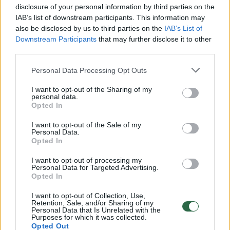
00:00:50
disclosure of your personal information by third parties on the
Nustebsite sužinoję, kokius įdomius valgomus augalus
IAB’s list of downstream participants. This information may
galima užsiauginti darže
also be disclosed by us to third parties on the
IAB’s List of
Žinios
|
Gyvenimo būdas
Downstream Participants
that may further disclose it to other
third parties.
00:22:03
Personal Data Processing Opt Outs
L. Liubertaitė: sėja – kada ir kaip sėti daržoves ir ruošti
augalus vasarai
I want to opt-out of the Sharing of my
personal data.
Žinios
|
Gyvenimo būdas
Opted In
I want to opt-out of the Sale of my
Personal Data.
00:01:52
Pasakė, kaip žinoti, kada tinkamiausias metas sėti
Opted In
įvairias daržoves
I want to opt-out of processing my
Žinios
Personal Data for Targeted Advertising.
|
Gyvenimo būdas
Opted In
I want to opt-out of Collection, Use,
00:00:45
Rokiškio ūkininkai sunerimę – skęsta derliaus laukai
Retention, Sale, and/or Sharing of my
Personal Data that Is Unrelated with the
Purposes for which it was collected.
Žinios
|
Lietuvos diena
Opted Out