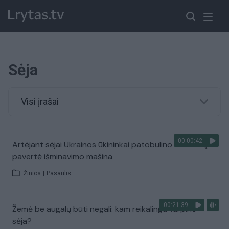
Sėja
Visi įrašai
00:00:42
Artėjant sėjai Ukrainos ūkininkai patobulino traktorių –
pavertė išminavimo mašina
Žinios
|
Pasaulis
00:21:39
Žemė be augalų būti negali: kam reikalinga tarpinė
sėja?