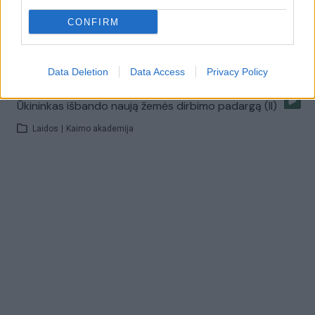
CONFIRM
Parodos „Ką pasėsi“ atgarsiai ir vertinimai (I)
Laidos
|
Kaimo akademija
Data Deletion
Data Access
Privacy Policy
Ūkininkas išbando naują žemės dirbimo padargą (II)
Laidos
|
Kaimo akademija