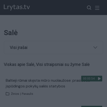
Salė
Visi įrašai
Viskas apie Salė, Visi straipsniai su žyme Salė
00:00:54
Baltieji rūmai skęsta mūro nuolaužose: prasideda
įspūdingos pokylių salės statybos
Žinios
|
Pasaulis