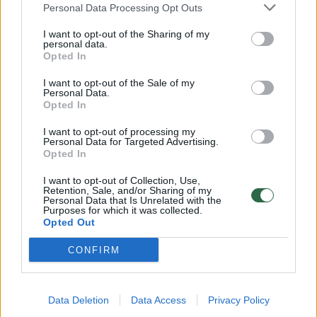
Žinios
|
Pasaulis
Personal Data Processing Opt Outs
I want to opt-out of the Sharing of my
personal data.
Lietuvos salės futbolo rinktinė natūralizuotų brazilų
Opted In
pagalbos nelaukia
I want to opt-out of the Sale of my
Žinios
|
Sportas
Personal Data.
Opted In
I want to opt-out of processing my
Žurnalistams parodė per teroro išpuolį suniokotą oro
Personal Data for Targeted Advertising.
Opted In
uosto salę
Žinios
|
Pasaulis
I want to opt-out of Collection, Use,
Retention, Sale, and/or Sharing of my
Personal Data that Is Unrelated with the
Purposes for which it was collected.
Opted Out
Latvijoje iškilo įspūdingas gintaro luitą primenantis
statinys
CONFIRM
Žinios
|
Pasaulis
Data Deletion
Data Access
Privacy Policy