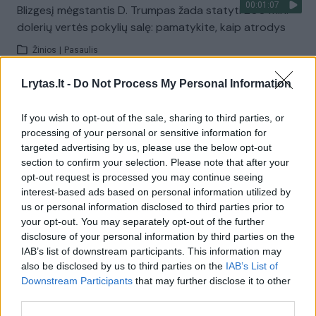
00:01:07
Blizgesį mėgstantis D. Trumpas žada statyti 200 mln.
dolerių vertės pokylių salę: pamatykite, kaip atrodys
Žinios
|
Pasaulis
Lrytas.lt -
Do Not Process My Personal Information
00:01:31
Pristatytas projektas: kompleksas ant Tauro kalno
talpins apie pusantro tūkstančio klausytojų
If you wish to opt-out of the sale, sharing to third parties, or
processing of your personal or sensitive information for
Žinios
|
Lietuvos diena
targeted advertising by us, please use the below opt-out
section to confirm your selection. Please note that after your
opt-out request is processed you may continue seeing
01:17:43
Lietuvos nacionalinės filharmonijos skaitmeninės salės
interest-based ads based on personal information utilized by
virtualus koncertas „Žiemos klasika orkestrui ir obojui“
us or personal information disclosed to third parties prior to
your opt-out. You may separately opt-out of the further
Žinios
|
Pramogos
disclosure of your personal information by third parties on the
IAB’s list of downstream participants. This information may
also be disclosed by us to third parties on the
IAB’s List of
00:01:02
Keleiviai negalėjo patikėti: darbuotojas mėtė ir spardė
Downstream Participants
that may further disclose it to other
jų bagažą
third parties.