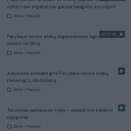
vykdytojas atgabentas gausiai saugomu konvojumi
Žinios
|
Pasaulis
00:00:44
Paryžiaus teroro atakų organizatorius išgirdo Briuselio
teismo verdiktą
Žinios
|
Pasaulis
Advokatai atsisakė ginti Paryžiaus teroro atakų
įtariamąjį S. Abdeslamą
Žinios
|
Pasaulis
Teroristas apklausoje tylėjo – pasipiktino kalėjimo
sąlygomis
Žinios
|
Pasaulis