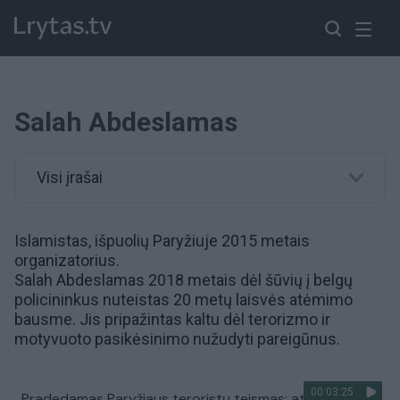
Salah Abdeslamas
Visi įrašai
Islamistas, išpuolių Paryžiuje 2015 metais
organizatorius.
Salah Abdeslamas 2018 metais dėl šūvių į belgų
policininkus nuteistas 20 metų laisvės atėmimo
bausme. Jis pripažintas kaltu dėl terorizmo ir
motyvuoto pasikėsinimo nužudyti pareigūnus.
00:03:25
Pradedamas Paryžiaus teroristų teismas: atakų