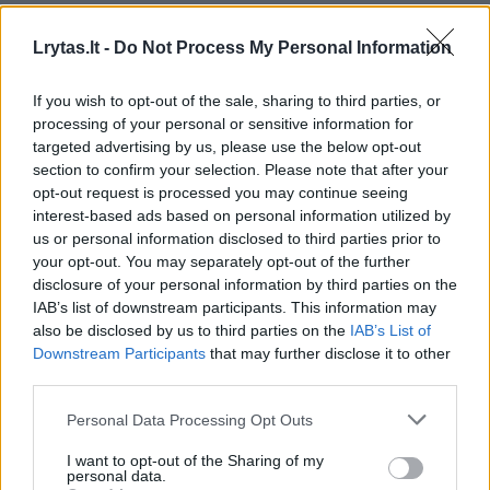
Lrytas.lt -
Do Not Process My Personal Information
Paryžiaus atakų įtariamasis S. Abdeslamas perduotas
Prancūzijai
If you wish to opt-out of the sale, sharing to third parties, or
Žinios
|
Pasaulis
processing of your personal or sensitive information for
targeted advertising by us, please use the below opt-out
section to confirm your selection. Please note that after your
opt-out request is processed you may continue seeing
Pareigūnai nustatė antrojo susisprogdinusio asmens
interest-based ads based on personal information utilized by
tapatybę
us or personal information disclosed to third parties prior to
Žinios
|
Pasaulis
your opt-out. You may separately opt-out of the further
disclosure of your personal information by third parties on the
IAB’s list of downstream participants. This information may
also be disclosed by us to third parties on the
IAB’s List of
Operacija , dėl kurios teroristai galėjo keršyti Briuseliui
Downstream Participants
that may further disclose it to other
Žinios
|
Pasaulis
third parties.
Personal Data Processing Opt Outs
Briuselio gyventojai: „Žinojome, kad taip gali atsitikti“
I want to opt-out of the Sharing of my
personal data.
Žinios
|
Pasaulis