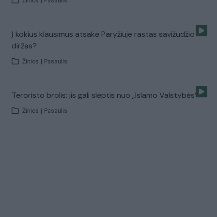
Žinios
|
Pasaulis
Į kokius klausimus atsakė Paryžiuje rastas savižudžio
diržas?
Žinios
|
Pasaulis
Teroristo brolis: jis gali slėptis nuo „Islamo Valstybės“
Žinios
|
Pasaulis