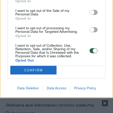
Opted In
I want to opt-out of the Sale of my
Personal Data.
Briuselyje esantis lietuvis: nuotaika labai slogi
Opted In
Žinios
|
Lietuvos diena
I want to opt-out of processing my
Personal Data for Targeted Advertising.
Opted In
Petras Auštrevičius per plauką išvengė išpuolio
I want to opt-out of Collection, Use,
Briuselyje
Retention, Sale, and/or Sharing of my
Personal Data that Is Unrelated with the
Žinios
Purposes for which it was collected.
|
Pasaulis
Opted Out
CONFIRM
Paviešintame įraše – šūviai į Salah Abdeslamą ir jo
sulaikymas
Žinios
|
Pasaulis
Data Deletion
Data Access
Privacy Policy
Skelbiama apie ieškomiausio teroristo sulaikymą