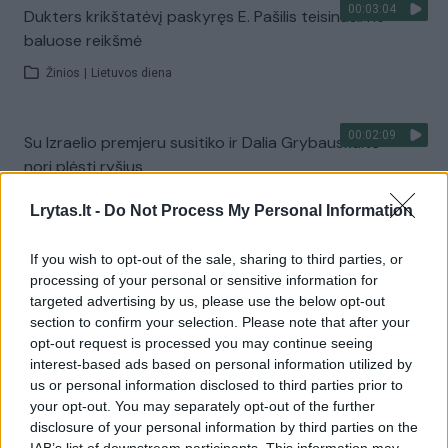
00:03:04
Dukters krikštatėvį paskyręs E. Pašilis teisinasi: ne
baluose reikšmė
Žinios
|
Lietuvos diena
00:02:09
Su Izraelio premjeru susitiko ir Dalia Grybauskaitė –
nori plėsti ryšius
Žinios
|
Lietuvos diena
Lrytas.lt -
Do Not Process My Personal Information
If you wish to opt-out of the sale, sharing to third parties, or
00:03:09
Visiška ištikimybe Kremliui pasižymėjusį Putino virėją
processing of your personal or sensitive information for
gaubia purvinos paslaptys
targeted advertising by us, please use the below opt-out
section to confirm your selection. Please note that after your
Žinios
|
Pasaulis
opt-out request is processed you may continue seeing
interest-based ads based on personal information utilized by
us or personal information disclosed to third parties prior to
00:05:28
Sūnūs piktinasi, kad apie tėvų ryšius su KGB pranešta
your opt-out. You may separately opt-out of the further
po mirties
disclosure of your personal information by third parties on the