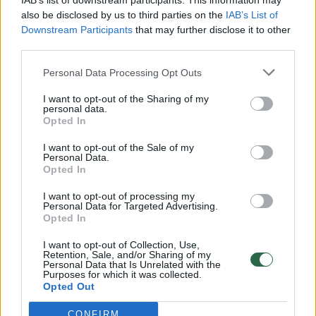
IAB’s list of downstream participants. This information may
Žinios
|
Lietuvos diena
also be disclosed by us to third parties on the
IAB’s List of
Downstream Participants
that may further disclose it to other
third parties.
00:03:46
Seimo narės Rasos Budbergytės vyro sėkmės istorija
sukėlė abejonių opozicijai
Personal Data Processing Opt Outs
Žinios
|
Lietuvos diena
I want to opt-out of the Sharing of my
personal data.
Opted In
00:01:59
Aiškėja dar daugiau detalių apie Donaldo Trumpo
I want to opt-out of the Sale of my
sūnaus galimas sąsajas su Rusija
Personal Data.
Opted In
Žinios
|
Pasaulis
I want to opt-out of processing my
Personal Data for Targeted Advertising.
Opted In
00:01:04
Į Vašingtoną grįžęs Donaldas Trumpas neatsikrato
naujų skandalų
I want to opt-out of Collection, Use,
Retention, Sale, and/or Sharing of my
Personal Data that Is Unrelated with the
Žinios
|
Pasaulis
Purposes for which it was collected.
Opted Out
00:00:55
CONFIRM