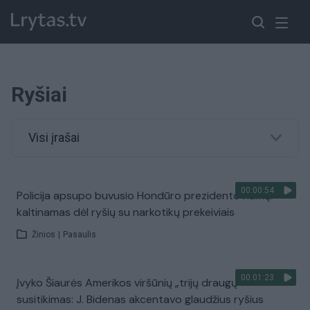
Ryšiai
Visi įrašai
00:00:54
Policija apsupo buvusio Hondūro prezidento namą:
kaltinamas dėl ryšių su narkotikų prekeiviais
Žinios
|
Pasaulis
00:01:23
Įvyko Šiaurės Amerikos viršūnių „trijų draugų“
susitikimas: J. Bidenas akcentavo glaudžius ryšius