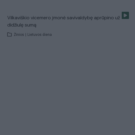
Vilkaviškio vicemero įmonė savivaldybę aprūpino už
didžiulę sumą
Žinios
|
Lietuvos diena