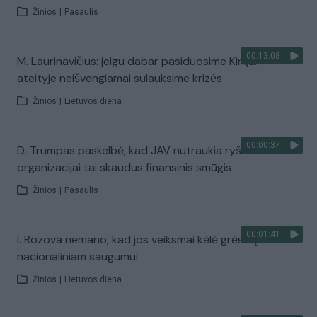
Žinios
|
Pasaulis
00:13:08
M. Laurinavičius: jeigu dabar pasiduosime Kinijai –
ateityje neišvengiamai sulauksime krizės
Žinios
|
Lietuvos diena
00:00:37
D. Trumpas paskelbė, kad JAV nutraukia ryšius su PSO:
organizacijai tai skaudus finansinis smūgis
Žinios
|
Pasaulis
00:01:41
I. Rozova nemano, kad jos veiksmai kėlė grėsmę
nacionaliniam saugumui
Žinios
|
Lietuvos diena