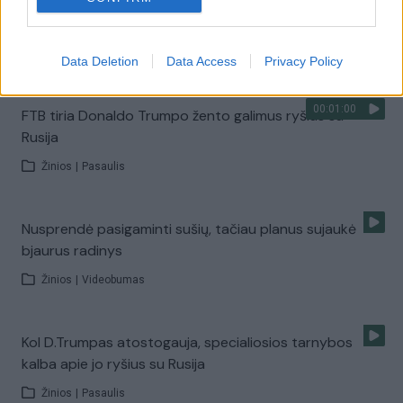
Donaldo Trumpo žentas norėjo „slapto pokalbių
kanalo" su Maskva
Žinios
|
Pasaulis
Data Deletion
Data Access
Privacy Policy
00:01:00
FTB tiria Donaldo Trumpo žento galimus ryšius su
Rusija
Žinios
|
Pasaulis
Nusprendė pasigaminti sušių, tačiau planus sujaukė
bjaurus radinys
Žinios
|
Videobumas
Kol D.Trumpas atostogauja, specialiosios tarnybos
kalba apie jo ryšius su Rusija
Žinios
|
Pasaulis