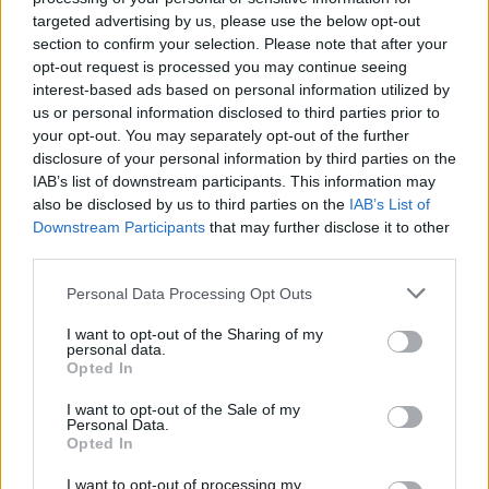
targeted advertising by us, please use the below opt-out
00:02:39
Rusijos ambasadorius Lietuvai žada atkirtį
section to confirm your selection. Please note that after your
opt-out request is processed you may continue seeing
Žinios
|
Lietuvos diena
interest-based ads based on personal information utilized by
us or personal information disclosed to third parties prior to
your opt-out. You may separately opt-out of the further
00:01:53
Paviešinta sukrečianti buvusio Rusijos šnipo
disclosure of your personal information by third parties on the
nunuodijimo tyrimo detalė
IAB’s list of downstream participants. This information may
also be disclosed by us to third parties on the
IAB’s List of
Žinios
|
Pasaulis
Downstream Participants
that may further disclose it to other
third parties.
00:02:17
Prezidentės namuose šnipinėti siekusiam vyrui Rusijos
Personal Data Processing Opt Outs
diplomatai siunčia pinigus
I want to opt-out of the Sharing of my
personal data.
Žinios
|
Lietuvos diena
Opted In
I want to opt-out of the Sale of my
Lietuvoje sulaikytas šnipinėjimu įtariamas Rusijos
Personal Data.
Opted In
pilietis
I want to opt-out of processing my
Žinios
|
Lietuvos diena