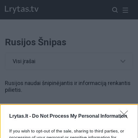
Rusijos Šnipas
Visi įrašai
Rusijos naudai šnipinėjantis ir informaciją renkantis
pilietis.
00:01:03
Prie Norvegijos krantų rastas negyvas baltasis delfinas:
Lrytas.lt -
Do Not Process My Personal Information
buvo laikomas rusų šnipu
Žinios
|
Pasaulis
If you wish to opt-out of the sale, sharing to third parties, or
processing of your personal or sensitive information for