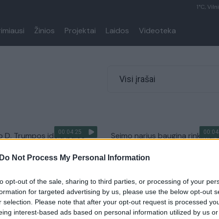
1°C, Viln
rimiausi
Žinios
Projektai
Laidos
Videoteka
Visi įrašai
00:04:25
00:04
ko D. Trumpos idėja balso
Seimo narius baugina rinkimai 
eikti nuo pat gimimo sukėlė
koronavirusą, tačiau kitų šalių
Do Not Process My Personal Information
usijų
patirtys rodo didesnį rinkėjų
aktyvumą
Lietuvos diena
to opt-out of the sale, sharing to third parties, or processing of your per
Žinios
|
Lietuvos diena
formation for targeted advertising by us, please use the below opt-out s
r selection. Please note that after your opt-out request is processed y
eing interest-based ads based on personal information utilized by us or
00:04:03
00:00