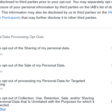
e balsavusi I. Šimonytė
Speciali transliacija Prezidento
disclosed to third parties prior to your opt-out. You may separately opt-
pie kito etapo nemalonius
rinkimams aptarti
Tiesiogiai!
losure of your personal information by third parties on the IAB’s list of
. This information may also be disclosed by us to third parties on the
IA
Laidos
|
Verta pažiūrėti
Participants
that may further disclose it to other third parties.
Lietuvos diena
l Data Processing Opt Outs
nkėjai trina rankomis –
ka trigubai
o opt-out of the Sharing of my personal data.
Verslas
In
o opt-out of the Sale of my Personal Data.
In
to opt-out of processing my Personal Data for Targeted
ing.
In
o opt-out of Collection, Use, Retention, Sale, and/or Sharing
ersonal Data that Is Unrelated with the Purposes for which it
lected.
Out