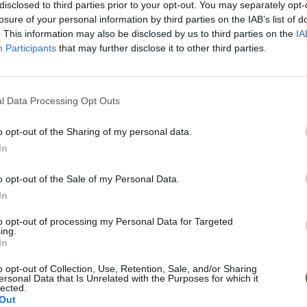
otėvių rūšį
disclosed to third parties prior to your opt-out. You may separately opt-
losure of your personal information by third parties on the IAB’s list of
Pasaulis
. This information may also be disclosed by us to third parties on the
IA
Participants
that may further disclose it to other third parties.
l Data Processing Opt Outs
o opt-out of the Sharing of my personal data.
In
o opt-out of the Sale of my Personal Data.
In
to opt-out of processing my Personal Data for Targeted
ing.
In
o opt-out of Collection, Use, Retention, Sale, and/or Sharing
ersonal Data that Is Unrelated with the Purposes for which it
lected.
Out