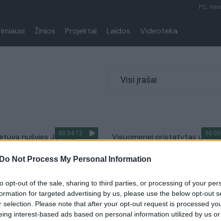
1°C, Viln
rimiausi
Žinios
Projektai
Laidos
Videoteka
Visi įrašai
00:04:12
00:00
ietuvą nušvies Joninių
Visuomenei pristatytas unikal
žinokite, kokiomis šios
radinys – 4 milijonų metų sen
Do Not Process My Personal Information
liomis tikėjo protėviai
žmogaus protėvio kaukolė
Lietuvos diena
Žinios
|
Pasaulis
to opt-out of the sale, sharing to third parties, or processing of your per
formation for targeted advertising by us, please use the below opt-out s
r selection. Please note that after your opt-out request is processed y
kai skelbia atradę naują
eing interest-based ads based on personal information utilized by us or