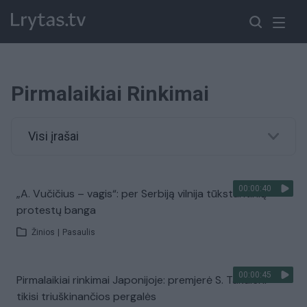
Pirmalaikiai Rinkimai
Visi įrašai
00:00:40
„A. Vučičius – vagis“: per Serbiją vilnija tūkstantinių
protestų banga
Žinios
|
Pasaulis
00:00:45
Pirmalaikiai rinkimai Japonijoje: premjerė S. Takaichi
tikisi triuškinančios pergalės