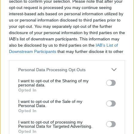
section to confirm your selection. Please note that after your
Laidos
|
Lietuva tiesiogiai
opt-out request is processed you may continue seeing
interest-based ads based on personal information utilized by
00:40:33
us or personal information disclosed to third parties prior to
Dėl „čekiukų“ skandalo dar vienas kirtis G.
your opt-out. You may separately opt-out of the further
Landsbergiui: primena – įrodymų dėl savo išlaidų
disclosure of your personal information by third parties on the
pripažino neturįs
IAB’s list of downstream participants. This information may
also be disclosed by us to third parties on the
IAB’s List of
Laidos
|
24/7
Downstream Participants
that may further disclose it to other
third parties.
00:30:08
Aptarė pirmalaikių rinkimų balsavimo baigtį:
Personal Data Processing Opt Outs
susiklosčiusioje situacijoje premjerės kaltės neįžvelgia
I want to opt-out of the Sharing of my
Žinios
|
Lietuvos diena
personal data.
Opted In
I want to opt-out of the Sale of my
00:04:32
I. Šimonytei prakalbus apie perpaustą lazdą dėl
Personal Data.
atsistatydinimo – S. Skvernelio kirtis: sprendimą gali
Opted In
priimti pati
I want to opt-out of processing my
Personal Data for Targeted Advertising.
Žinios
|
Lietuvos diena
Opted In