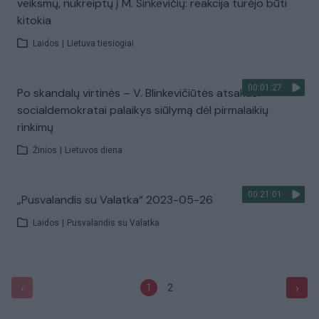
veiksmų, nukreiptų į M. Sinkevičių: reakcija turėjo būti
kitokia
Laidos
|
Lietuva tiesiogiai
00:01:27
Po skandalų virtinės – V. Blinkevičiūtės atsakas:
socialdemokratai palaikys siūlymą dėl pirmalaikių
rinkimų
Žinios
|
Lietuvos diena
00:21:01
„Pusvalandis su Valatka“ 2023-05-26
Laidos
|
Pusvalandis su Valatka
‹
›
1
2