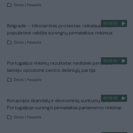
Žinios
|
Pasaulis
00:00:53
Belgrade – tūkstantinis protestas: reikalauja, kad
populistinė valdžia surengtų pirmalaikius rinkimus
Žinios
|
Pasaulis
00:00:41
Portugalijos rinkimų rezultatai: nedidele persvara
laimėjo opozicinė centro dešiniųjų partija
Žinios
|
Pasaulis
00:00:30
Korupcijos skandalų ir ekonominių sunkumų fone –
Portugalijoje surengti pirmalaikiai parlamento rinkimai
Žinios
|
Pasaulis