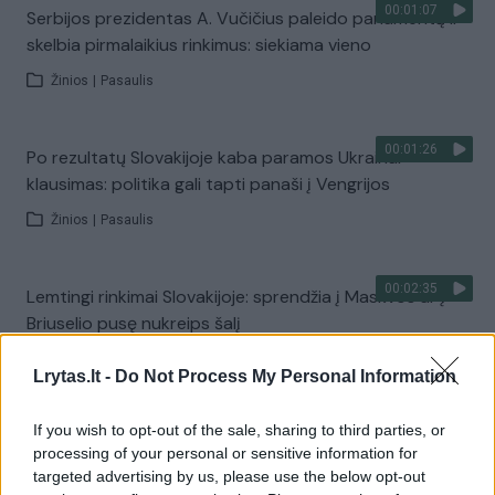
00:01:07
Serbijos prezidentas A. Vučičius paleido parlamentą ir
skelbia pirmalaikius rinkimus: siekiama vieno
Žinios
|
Pasaulis
00:01:26
Po rezultatų Slovakijoje kaba paramos Ukrainai
klausimas: politika gali tapti panaši į Vengrijos
Žinios
|
Pasaulis
00:02:35
Lemtingi rinkimai Slovakijoje: sprendžia į Maskvos ar į
Briuselio pusę nukreips šalį
Žinios
|
Pasaulis
Lrytas.lt -
Do Not Process My Personal Information
00:20:24
If you wish to opt-out of the sale, sharing to third parties, or
S. Skvernelis užminė mįslę dėl konservatorių plano: tiki
processing of your personal or sensitive information for
– už pirmalaikių rinkimų slypi kur kas daugiau
targeted advertising by us, please use the below opt-out