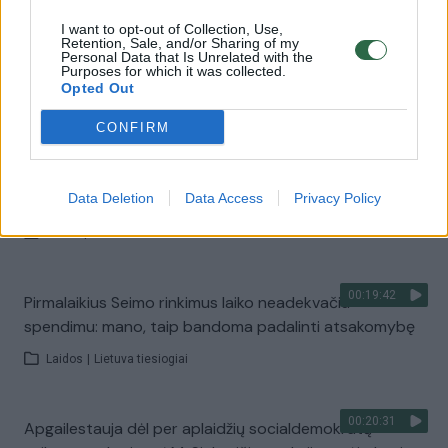
I want to opt-out of Collection, Use,
Retention, Sale, and/or Sharing of my
00:16:24
Nuomonės dėl priešlaikinių rinkimų išsiskyrė:
Personal Data that Is Unrelated with the
Purposes for which it was collected.
parlamentarai svaidosi skambiomis frazėmis
Opted Out
Žinios
|
Lietuvos diena
CONFIRM
00:00:46
G. Nausėda atsakė, ar palaiko išankstinių rinkimų bei
Vyriausybės atnaujinimą: įvardijo blogiausią scenarijų
Data Deletion
Data Access
Privacy Policy
Žinios
|
Lietuvos diena
00:19:42
Pirmalaikius Seimo rinkimus laiko neadekvačiu
spendimu: mano, taip bandoma padalinti atsakomybę
Laidos
|
Lietuva tiesiogiai
00:20:31
Apgailestauja dėl per aplaidžių socialdemokratų