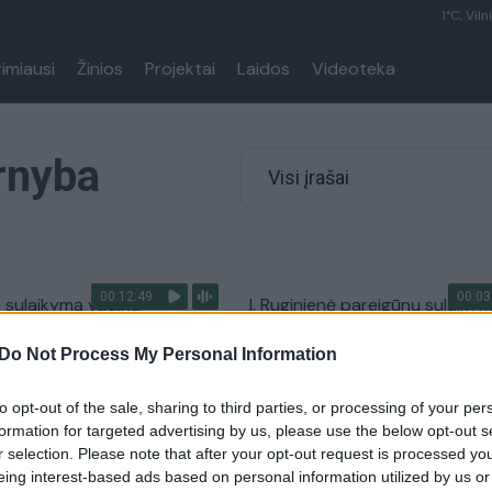
1°C, Viln
rimiausi
Žinios
Projektai
Laidos
Videoteka
rnyba
Visi įrašai
00:12:49
00:03
 sulaikymą vadina
I. Ruginienė pareigūnų sulaiky
u: tai rodo, kad valomės
vadina precedento neturinčiu
Do Not Process My Personal Information
atveju: tai kelia rimtus klausim
Nauja diena
valstybei
to opt-out of the sale, sharing to third parties, or processing of your per
Žinios
|
Lietuvos diena
formation for targeted advertising by us, please use the below opt-out s
r selection. Please note that after your opt-out request is processed y
eing interest-based ads based on personal information utilized by us or
00:05:16
00:02