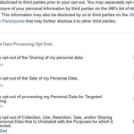
o byla: atskleistas
Nuo pareigų nušalintas Panevė
disclosed to third parties prior to your opt-out. You may separately opt-
 skaičius ir jų padaryta
meras dalyvauja tarybos pos
losure of your personal information by third parties on the IAB’s list of
. This information may also be disclosed by us to third parties on the
IA
Žinios
|
Lietuvos diena
Participants
that may further disclose it to other third parties.
Verslas
l Data Processing Opt Outs
iavimu tarnyba kaltinti
Plaukiką V. Urboną skandina 
o opt-out of the Sharing of my personal data.
i atsikvėpti negalės
litų istorija
In
Lietuvos diena
Žinios
|
Lietuvos diena
o opt-out of the Sale of my Personal Data.
In
to opt-out of processing my Personal Data for Targeted
ing.
u susiviliojęs Rietavo
In
 stos prieš teismą
o opt-out of Collection, Use, Retention, Sale, and/or Sharing
ersonal Data that Is Unrelated with the Purposes for which it
Lietuvos diena
lected.
Out