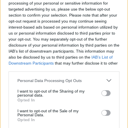
processing of your personal or sensitive information for
Žinios
|
Lietuvos diena
targeted advertising by us, please use the below opt-out
section to confirm your selection. Please note that after your
opt-out request is processed you may continue seeing
00:01:03
Parodė, kaip smarkiai protestai gali suniokoti miestą
interest-based ads based on personal information utilized by
us or personal information disclosed to third parties prior to
Žinios
|
Pasaulis
your opt-out. You may separately opt-out of the further
disclosure of your personal information by third parties on the
IAB’s list of downstream participants. This information may
00:03:12
Valdantieji imsis veiksmų dėl paviešintų prezidentės ir
also be disclosed by us to third parties on the
IAB’s List of
E. Masiulio laiškų
Downstream Participants
that may further disclose it to other
third parties.
Žinios
|
Lietuvos diena
Personal Data Processing Opt Outs
00:00:34
Nufilmuota, kaip JAV subombardavo Rusijos samdinius
I want to opt-out of the Sharing of my
personal data.
Žinios
|
Pasaulis
Opted In
I want to opt-out of the Sale of my
Personal Data.
Šiurpą keliantis įrašas: žudikas ruošia savo namus
Opted In
aukoms