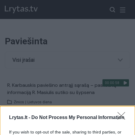
Paviešinta
Visi įrašai
00:00:58
R. Karbauskis paviešino antrąjį sąrašą – paskelbtą
informaciją R. Masiulis sutiko su šypsena
Žinios
|
Lietuvos diena
Lrytas.lt -
Do Not Process My Personal Information
00:05:41
Paviešinti žiaurūs vaizdai – sąlygos kailinių žvėrelių
fermose Lietuvoje šokiruoja
If you wish to opt-out of the sale, sharing to third parties, or