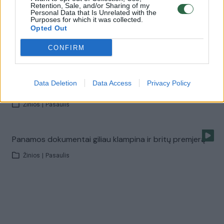
Retention, Sale, and/or Sharing of my
Davidas Cameronas paviešino savo finansinius
Personal Data that Is Unrelated with the
Purposes for which it was collected.
dokumentus
Opted Out
Žinios
|
Pasaulis
CONFIRM
Protestuojantys britai ragina Davidą Cameroną
Data Deletion
Data Access
Privacy Policy
atsistatydinti
Žinios
|
Pasaulis
Panamos dokumentai giliau klampina ir britų premjerą
Žinios
|
Pasaulis