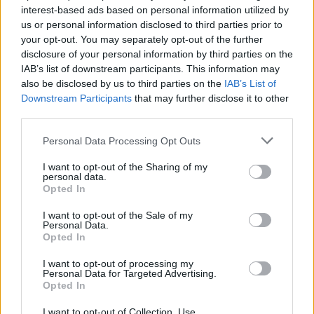
kol kas jo siekti su „Panamos popieriuose“ pateikta
interest-based ads based on personal information utilized by
informacija negalima. ICIJ tyrimas, kuriame dalyvavo
us or personal information disclosed to third parties prior to
daugiau kaip 100 žiniasklaidos grupių, įskaitant ir
your opt-out. You may separately opt-out of the further
Lietuvos „15min“, atskleidė maždaug 140 politinių
disclosure of your personal information by third parties on the
figūrų slaptus ofšorinius veiksmus su lėšomis.
IAB’s list of downstream participants. This information may
Milžinišką įrašų pluoštą iš anoniminio šaltinio gavo
also be disclosed by us to third parties on the
IAB’s List of
Downstream Participants
that may further disclose it to other
Vokietijos dienraštis „Sueddeutsche Zeitung“, o su
third parties.
žiniasklaidos priemonėmis visame pasaulyje jais
pasidalijo ICIJ. Tą duomenų masyvą sudaro
Personal Data Processing Opt Outs
Panamoje įsikūrusios teisinių paslaugų įmonės
„Mossack Fonseca“ vidinio naudojimo dokumentai.
I want to opt-out of the Sharing of my
Ši bendrovė, įkurta Vokietijoje gimusio Juergeno
personal data.
Opted In
Mossacko (Jurgeno Mosako), turi biurų visame
pasaulyje ir yra viena iš stambiausių ofšorinių
I want to opt-out of the Sale of my
bendrovių steigėjų. Dokumentai yra susiję su 214,5
Personal Data.
Opted In
tūkst. ofšorinių subjektų ir asmenimis iš daugiau
negu 200 šalių bei teritorijų, juose pateikiama
I want to opt-out of processing my
informacija apie prieštaringai vertinamą veiklą per
Personal Data for Targeted Advertising.
pastaruosius beveik 40 metų.
Opted In
I want to opt-out of Collection, Use,