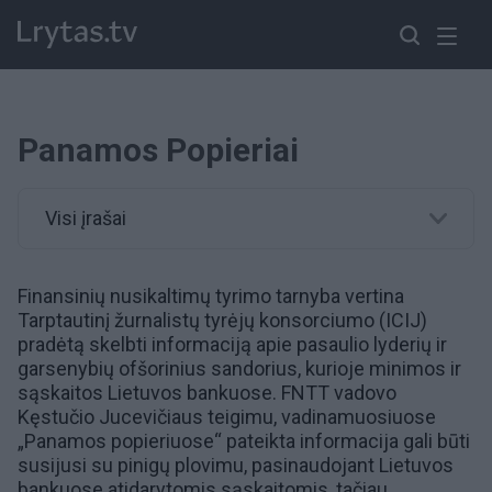
Panamos Popieriai
Visi įrašai
Finansinių nusikaltimų tyrimo tarnyba vertina
Tarptautinį žurnalistų tyrėjų konsorciumo (ICIJ)
pradėtą skelbti informaciją apie pasaulio lyderių ir
garsenybių ofšorinius sandorius, kurioje minimos ir
sąskaitos Lietuvos bankuose. FNTT vadovo
Kęstučio Jucevičiaus teigimu, vadinamuosiuose
„Panamos popieriuose“ pateikta informacija gali būti
susijusi su pinigų plovimu, pasinaudojant Lietuvos
bankuose atidarytomis sąskaitomis, tačiau