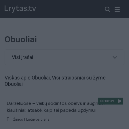
Obuoliai
Visi įrašai
Viskas apie Obuoliai, Visi straipsniai su žyme
Obuoliai
00:08:39
Darželiuose – vaikų sodintos obelys ir auginami
kiaušiniai: atsakė, kaip tai padeda ugdymui
Žinios
|
Lietuvos diena