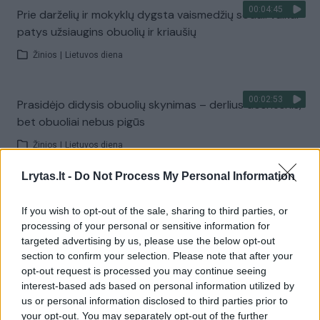
00:04:45
Prie darželių ir mokyklų dygsta vaismedžių sodai: vaikai
patys užsiaugins obuolių ir kriaušių
Žinios
|
Lietuvos diena
00:02:53
Prasidėjo didysis obuolių skynimas – derlius dosnesnis,
bet obuoliai nebus pigūs
Žinios
|
Lietuvos diena
Lrytas.lt -
Do Not Process My Personal Information
00:01:49
Didžiausias ūkininko V. Petronio rūpestis – vaisių
kokybė
If you wish to opt-out of the sale, sharing to third parties, or
processing of your personal or sensitive information for
Žinios
|
Verslas
targeted advertising by us, please use the below opt-out
section to confirm your selection. Please note that after your
opt-out request is processed you may continue seeing
00:02:37
Rudens obuoliavimas nieko gero nežada: už kilogramą
interest-based ads based on personal information utilized by
kaina šiemet kone dviguba
us or personal information disclosed to third parties prior to
your opt-out. You may separately opt-out of the further