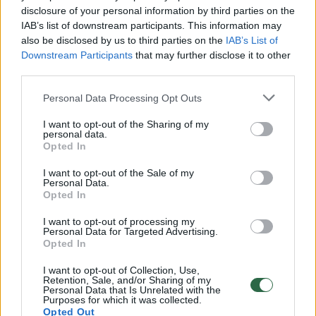
Žinios
|
Lietuvos diena
disclosure of your personal information by third parties on the
IAB’s list of downstream participants. This information may
also be disclosed by us to third parties on the
IAB’s List of
00:02:57
Obuolių augintojai po šalnų: viskas, pabaiga
Downstream Participants
that may further disclose it to other
third parties.
Žinios
|
Lietuvos diena
Personal Data Processing Opt Outs
00:02:15
Sužinokite, kokius obuolius renkasi pirkėjai
I want to opt-out of the Sharing of my
personal data.
Opted In
Žinios
|
Lietuvos diena
I want to opt-out of the Sale of my
Personal Data.
00:02:01
Opted In
Turguose – lietuviški kokybiški obuoliai
Žinios
I want to opt-out of processing my
|
Lietuvos diena
Personal Data for Targeted Advertising.
Opted In
00:01:53
Sužinokite, kas tai per sertifikatas – ženklas „Kokybė“
I want to opt-out of Collection, Use,
Retention, Sale, and/or Sharing of my
Personal Data that Is Unrelated with the
Žinios
|
Gyvenimo būdas
Purposes for which it was collected.
Opted Out