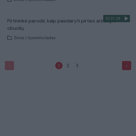
00:01:28
Pirtininkė parodė, kaip pasidaryti pirties arbatą iš
obuolių
Žinios
|
Gyvenimo būdas
‹
›
1
2
3