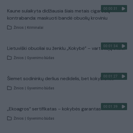
00:00:31
Kaune sulaikyta didžiausia šiais metais cigarečių
kontrabanda: maskuoti bandė obuolių kroviniu
Žinios
|
Kriminalai
00:01:34
Lietuviški obuoliai su ženklu „Kokybė” – vartotojų stalui
Žinios
|
Gyvenimo būdas
00:01:27
Šiemet sodininkų derlius nedidelis, bet kokybiškas
Žinios
|
Gyvenimo būdas
00:01:39
„Ekoagros“ sertifikatas – kokybės garantas
Žinios
|
Gyvenimo būdas